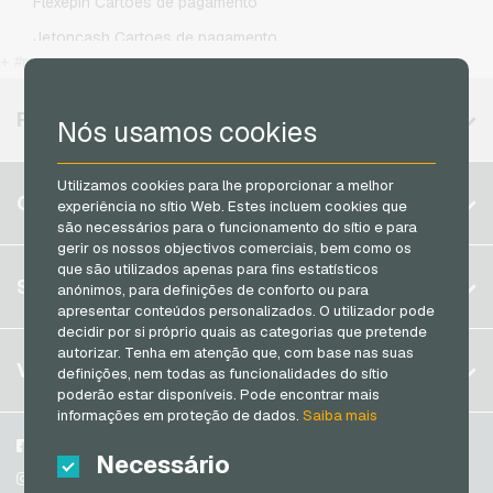
Flexepin Cartoes de pagamento
Simyo Recarga de celular
Jetoncash Cartoes de pagamento
T-Mobile Recarga de celular
+ #more
MuchBetter Cartoes de pagamento
Vodafone Recarga de celular
Neosurf Cartoes de pagamento
REGIÕES DISPONÍVEIS
Nós usamos cookies
PCS Cartoes de pagamento
Razer Gold Cartoes de pagamento
Utilizamos cookies para lhe proporcionar a melhor
Bélgica
CONTA
experiência no sítio Web. Estes incluem cookies que
Transcash Cartoes de pagamento
são necessários para o funcionamento do sítio e para
Brasil
gerir os nossos objectivos comerciais, bem como os
Alemanha (DE)
que são utilizados apenas para fins estatísticos
Registrar
SERVIÇO
anónimos, para definições de conforto ou para
Alemanha (EN)
apresentar conteúdos personalizados. O utilizador pode
Log in
França
decidir por si próprio quais as categorias que pretende
Meu carrinho
autorizar. Tenha em atenção que, com base nas suas
Itália
FAQ
VGO-SHOP
definições, nem todas as funcionalidades do sítio
poderão estar disponíveis. Pode encontrar mais
Formas de pagamento
Países Baixos
informações em proteção de dados.
Saiba mais
Termos e condicoes
&
Direito de arrependimento
Áustria
Sobre nós
Facebook
Necessário
Política de privacidade
Portugal
Parceiros
Instagram