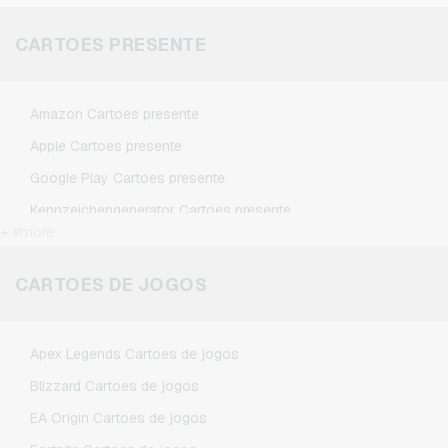
CARTOES PRESENTE
Amazon Cartoes presente
Apple Cartoes presente
Google Play Cartoes presente
Kennzeichengenerator Cartoes presente
+ #more
Microsoft Cartoes presente
Netflix Cartoes presente
CARTOES DE JOGOS
Spotify Premium Cartoes presente
TikTok Cartoes presente
Apex Legends Cartoes de jogos
Wunschgutschein Cartoes presente
Blizzard Cartoes de jogos
Zalando Cartoes presente
EA Origin Cartoes de jogos