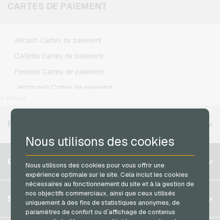
Klarmobil Recharges mobiles
CARTES DE PAIEMENT
Xbox Live Credits jeux video
Lebara Recharges mobiles
Lycamobile Recharges mobiles
Aircash Cartes de paiement
O2 Recharges mobiles
CASHlib Cartes de paiement
Otelo Recharges mobiles
Flexepin Cartes de paiement
Simyo Recharges mobiles
Jetoncash Cartes de paiement
T-Mobile Recharges mobiles
+ #more
MuchBetter Cartes de paiement
Vodafone Recharges mobiles
Neosurf Cartes de paiement
RÉGIONS DISPONIBLES
PaysafeCard Cartes de paiement
Nous utilisons des cookies
PCS Cartes de paiement
Belgique
COMPTE
Nous utilisons des cookies pour vous offrir une
Razer Gold Cartes de paiement
Brésil
expérience optimale sur le site. Cela inclut les cookies
Transcash Cartes de paiement
nécessaires au fonctionnement du site et à la gestion de
Allemagne (DE)
nos objectifs commerciaux, ainsi que ceux utilisés
S´inscrire
SERVICE
Allemagne (EN)
uniquement à des fins de statistiques anonymes, de
S´inscrire
paramètres de confort ou d´affichage de contenus
France