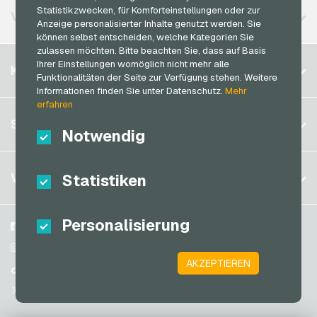
Neosurf Bezahlkarten
Statistikzwecken, für Komforteinstellungen oder zur
VERFÜGBARE REGIONEN
Rossmann Geschenkkarten
Anzeige personalisierter Inhalte genutzt werden. Sie
PCS Bezahlkarten
können selbst entscheiden, welche Kategorien Sie
RTL+ Geschenkkarten
zulassen möchten. Bitte beachten Sie, dass auf Basis
Razer Gold Bezahlkarten
Ihrer Einstellungen womöglich nicht mehr alle
Belgien
Saturn Geschenkkarten
KONTO
Transcash Bezahlkarten
Funktionalitäten der Seite zur Verfügung stehen. Weitere
Brasilien
Shell Geschenkkarten
Informationen finden Sie unter Datenschutz.
Mehr
erfahren
Deutschland (DE)
Spotify Premium Geschenkkarten
Registrieren
SERVICE
Deutschland (EN)
Notwendig
Thalia Geschenkkarten
Anmelden
Frankreich
TikTok Geschenkkarten
Mein Warenkorb
Italien
FAQ
VGO-SHOP
Statistiken
toom Geschenkkarten
Zahlungsmethoden
Wolt Geschenkkarten
Niederlande
AGB
&
Widerrufsrecht
Personalisierung
World of Sweets Geschenkkarten
Österreich
Über uns
Facebook
Datenschutzrichtlinien
Portugal
Wunschgutschein Geschenkkarten
Blog
Instagram
AKZEPTIEREN
Schweiz (DE)
Partner
TikTok
Zalando Geschenkkarten
Schweiz (FR)
@VGO_com
Schweiz (IT)