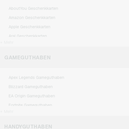
AboutYou Geschenkkarten
Amazon Geschenkkarten
Apple Geschenkkarten
Aral Geschenkkarten
+ Mehr
BestChoice Premium Geschenkkarten
CircleK Geschenkkarten
GAMEGUTHABEN
DAZN Geschenkkarten
Douglas Geschenkkarten
Apex Legends Gameguthaben
Fleurop Geschenkkarten
Blizzard Gameguthaben
Flixbus Geschenkkarten
EA Origin Gameguthaben
FlixTrain Geschenkkarten
Fortnite Gameguthaben
FloraPrima Geschenkkarten
+ Mehr
League of Legends Gameguthaben
Google Play Geschenkkarten
Minecraft Gameguthaben
HANDYGUTHABEN
Grillfürst Geschenkkarten