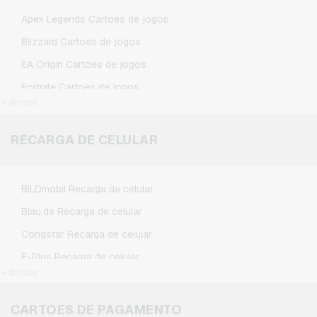
TikTok Cartoes presente
Apex Legends Cartoes de jogos
Wunschgutschein Cartoes presente
Blizzard Cartoes de jogos
Zalando Cartoes presente
EA Origin Cartoes de jogos
Fortnite Cartoes de jogos
+ #more
League of Legends Cartoes de jogos
Minecraft Cartoes de jogos
RECARGA DE CELULAR
NCSoft Cartoes de jogos
Nintendo Cartoes de jogos
BILDmobil Recarga de celular
Nintendo Switch Online Cartoes de jogos
Blau.de Recarga de celular
PSN Card Cartoes de jogos
Congstar Recarga de celular
PUBG Mobile Cartoes de jogos
E-Plus Recarga de celular
Roblox Cartoes de jogos
+ #more
Fonic Recarga de celular
Steam Cartoes de jogos
Klarmobil Recarga de celular
CARTOES DE PAGAMENTO
Xbox Live Cartoes de jogos