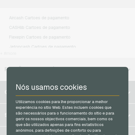
Lebara Recarga de celular
Lycamobile Recarga de celular
Aircash Cartoes de pagamento
O2 Recarga de celular
CASHlib Cartoes de pagamento
Otelo Recarga de celular
Flexepin Cartoes de pagamento
Simyo Recarga de celular
Jetoncash Cartoes de pagamento
T-Mobile Recarga de celular
+ #more
MuchBetter Cartoes de pagamento
Vodafone Recarga de celular
Neosurf Cartoes de pagamento
REGIÕES DISPONÍVEIS
PCS Cartoes de pagamento
Nós usamos cookies
Razer Gold Cartoes de pagamento
Bélgica
CONTA
Transcash Cartoes de pagamento
Brasil
Utilizamos cookies para lhe proporcionar a melhor
experiência no sítio Web. Estes incluem cookies que
Alemanha (DE)
Registrar
são necessários para o funcionamento do sítio e para
SERVIÇO
Alemanha (EN)
gerir os nossos objectivos comerciais, bem como os
Log in
que são utilizados apenas para fins estatísticos
França
anónimos, para definições de conforto ou para
Meu carrinho