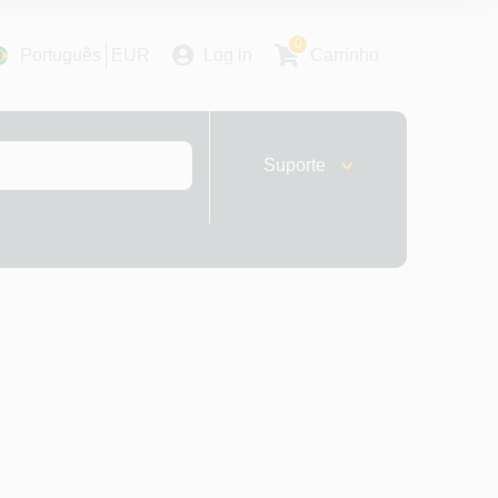
0
Português
EUR
Log in
Carrinho
Suporte