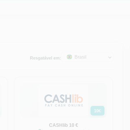
Brasil
Resgatável em:
10
€
CASHlib 10 €