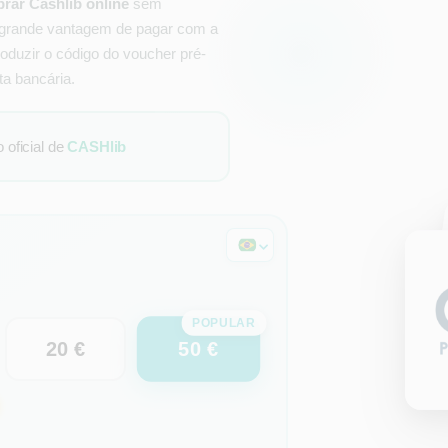
rar Cashlib online
sem
 grande vantagem de pagar com a
roduzir o código do voucher pré-
ta bancária.
oficial de
CASHlib
POPULAR
50 €
20 €