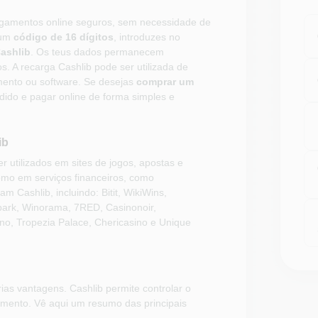
gamentos online seguros, sem necessidade de
 um
código de 16 dígitos
, introduzes no
ashlib
. Os teus dados permanecem
s. A recarga Cashlib pode ser utilizada de
mento ou software. Se desejas
comprar um
ndido e pagar online de forma simples e
ib
 utilizados em sites de jogos, apostas e
mo em serviços financeiros, como
m Cashlib, incluindo: Bitit, WikiWins,
park, Winorama, 7RED, Casinonoir,
no, Tropezia Palace, Chericasino e Unique
as vantagens. Cashlib permite controlar o
mento. Vê aqui um resumo das principais