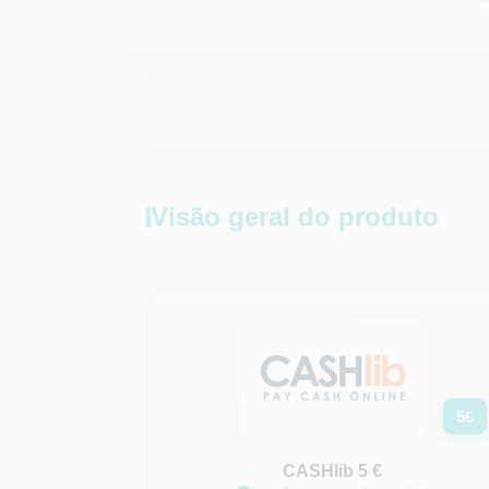
Visão geral do produto
5
€
CASHlib 5 €