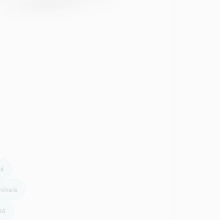
il
íveis
na