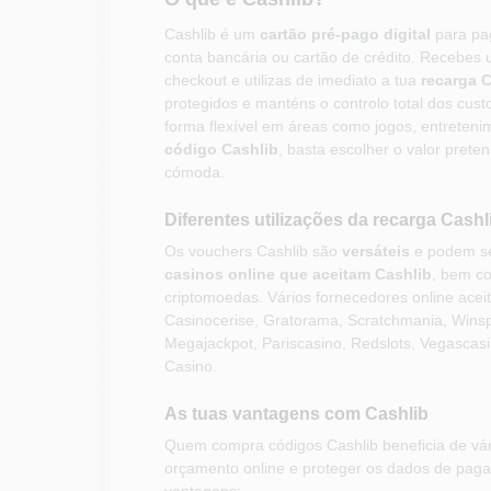
Cashlib é um
cartão pré-pago digital
para pa
conta bancária ou cartão de crédito. Recebes
checkout e utilizas de imediato a tua
recarga C
protegidos e manténs o controlo total dos custo
forma flexível em áreas como jogos, entreteni
código Cashlib
, basta escolher o valor prete
cómoda.
Diferentes utilizações da recarga Cashl
Os vouchers Cashlib são
versáteis
e podem ser
casinos online que aceitam Cashlib
, bem co
criptomoedas. Vários fornecedores online aceita
Casinocerise, Gratorama, Scratchmania, Wins
Megajackpot, Pariscasino, Redslots, Vegascasi
Casino.
As tuas vantagens com Cashlib
Quem compra códigos Cashlib beneficia de vári
orçamento online e proteger os dados de paga