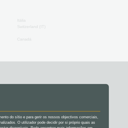
pagamento
ranscash Cartoes de
pagamento
Itália
Switzerland (IT)
Canadá
MÍDIAS SOCIAIS
Facebook
ento do sítio e para gerir os nossos objectivos comerciais,
Instagram
izados. O utilizador pode decidir por si próprio quais as
TikTok
 estar disponíveis. Pode encontrar mais informações em