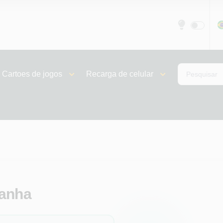
Cartoes de jogos
Recarga de celular
manha