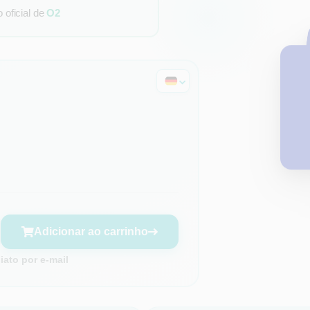
oficial de
O2
Adicionar ao carrinho
ato por e-mail