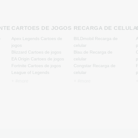
NTE
CARTOES DE JOGOS
RECARGA DE CELULA
e
Apex Legends Cartoes de
BILDmobil Recarga de
A
jogos
celular
Blizzard Cartoes de jogos
Blau.de Recarga de
C
EA Origin Cartoes de jogos
celular
Fortnite Cartoes de jogos
Congstar Recarga de
F
League of Legends
celular
Cartoes de jogos
E-Plus Recarga de celular
J
+ #more
+ #more
Minecraft Cartoes de jogos
Fonic Recarga de celular
NCSoft Cartoes de jogos
Klarmobil Recarga de
M
Nintendo Cartoes de jogos
celular
Nintendo Switch Online
Lebara Recarga de celular
N
Cartoes de jogos
Lycamobile Recarga de
s
PSN Card Cartoes de
celular
P
jogos
O2 Recarga de celular
e
PUBG Mobile Cartoes de
Otelo Recarga de celular
R