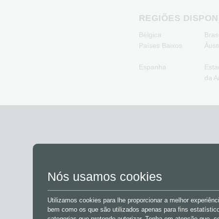
REGIÕES DISPON
Bélgica
Brasi
Países Baixos
Áust
Espanha
Esta
da A
CONTA
Nós usamos cookies
Registrar
Utilizamos cookies para lhe proporcionar a melhor experiênc
Log in
bem como os que são utilizados apenas para fins estatístico
Meu carrinho
categorias que pretende autorizar. Tenha em atenção que, c