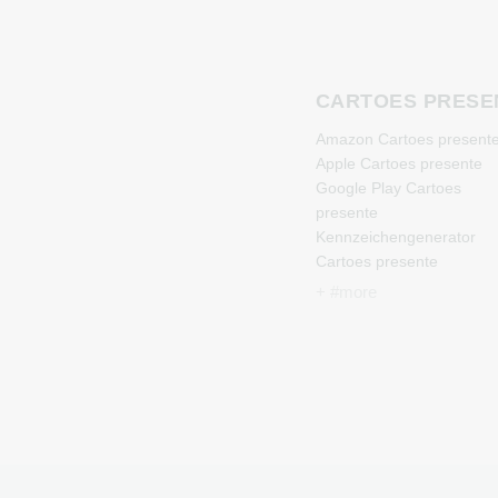
CARTOES PRESE
Amazon Cartoes present
Apple Cartoes presente
Google Play Cartoes
presente
Kennzeichengenerator
Cartoes presente
Microsoft Cartoes
+ #more
presente
Netflix Cartoes presente
Spotify Premium Cartoes
presente
TikTok Cartoes presente
Wunschgutschein Cartoe
presente
Zalando Cartoes present