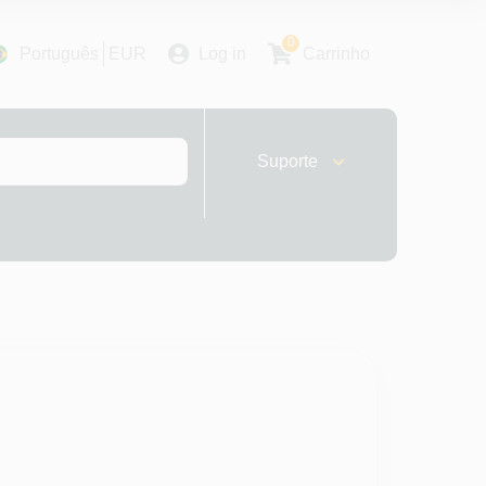
0
Português
EUR
Log in
Carrinho
Suporte