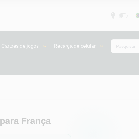
Cartoes de jogos
Recarga de celular
 para França