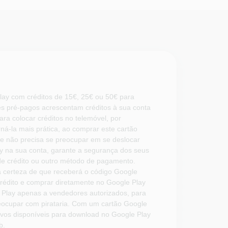
ay com créditos de 15€, 25€ ou 50€ para
ões pré-pagos acrescentam créditos à sua conta
ra colocar créditos no telemóvel, por
orná-la mais prática, ao comprar este cartão
l e não precisa se preocupar em se deslocar
ay na sua conta, garante a segurança dos seus
de crédito ou outro método de pagamento.
a certeza de que receberá o código Google
rédito e comprar diretamente no Google Play
 Play apenas a vendedores autorizados, para
eocupar com pirataria. Com um cartão Google
ivos disponíveis para download no Google Play
b.