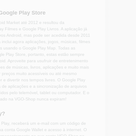
Google Play Store
id Market até 2012 e resultou da
 Filmes e Google Play Livros. A aplicação já
ivos Android, mas pode ser acedida desde 2011
nclui agora aplicações, jogos, músicas, filmes
dos usando o Google Play Map. Todas as
e Play Store, portanto, estas estão sempre
oid. Aproveite para usufruir de entretenimento
es de músicas, livros, aplicações e muito mais
r preços muito acessíveis ou até mesmo
r e divertir nos tempos livres. O Google Play
a de aplicações e a sincronização de arquivos
dos pelo telemóvel, tablet ou computador. E o
prado na VGO-Shop nunca expiram!
y?
 Play, receberá um e-mail com um código de
ma conta Google Wallet e acesso à internet. O