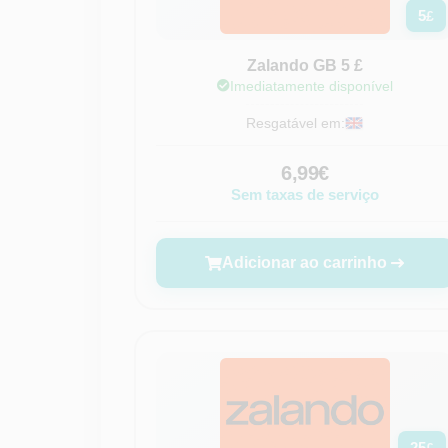
5
£
Zalando GB 5 £
Imediatamente disponível
Resgatável em:
6,99€
Sem taxas de serviço
Adicionar ao carrinho
25