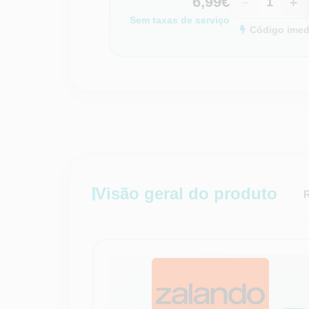
6,99€
−
+
Sem taxas de serviço
Código imedi
Visão geral do produto
R