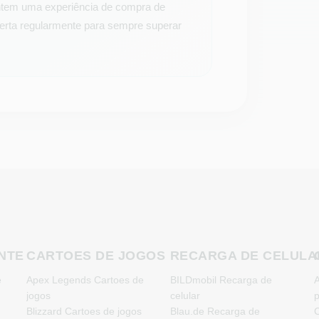
antem uma experiência de compra de
ferta regularmente para sempre superar
NTE
CARTOES DE JOGOS
RECARGA DE CELULA
e
Apex Legends Cartoes de
BILDmobil Recarga de
A
jogos
celular
Blizzard Cartoes de jogos
Blau.de Recarga de
C