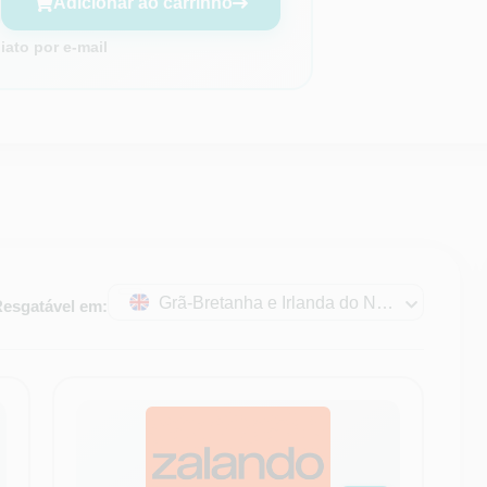
Adicionar ao carrinho
ato por e-mail
Grã-Bretanha e Irlanda do Norte
esgatável em: