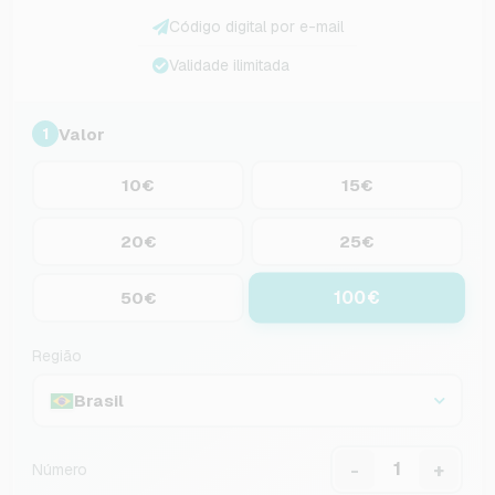
Código digital por e-mail
Validade ilimitada
Valor
1
10€
15€
20€
25€
100€
50€
Região
Brasil
-
+
Número