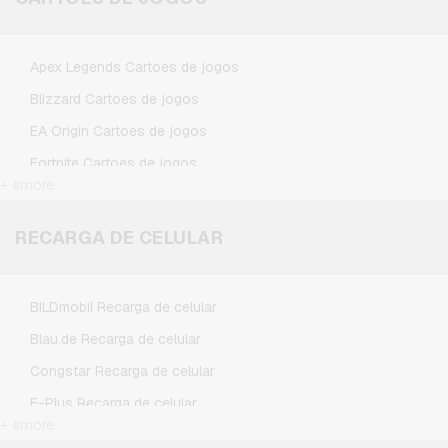
Spotify Premium Cartoes presente
TikTok Cartoes presente
Apex Legends Cartoes de jogos
Wunschgutschein Cartoes presente
Blizzard Cartoes de jogos
Zalando Cartoes presente
EA Origin Cartoes de jogos
Fortnite Cartoes de jogos
+ #more
League of Legends Cartoes de jogos
Minecraft Cartoes de jogos
RECARGA DE CELULAR
NCSoft Cartoes de jogos
Nintendo Cartoes de jogos
BILDmobil Recarga de celular
Nintendo Switch Online Cartoes de jogos
Blau.de Recarga de celular
PSN Card Cartoes de jogos
Congstar Recarga de celular
PUBG Mobile Cartoes de jogos
E-Plus Recarga de celular
Roblox Cartoes de jogos
+ #more
Fonic Recarga de celular