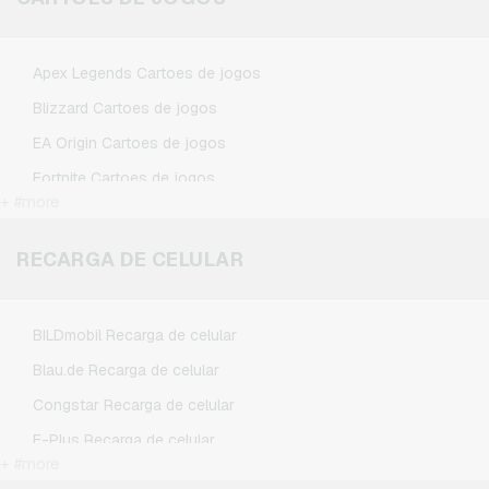
Spotify Premium Cartoes presente
TikTok Cartoes presente
Apex Legends Cartoes de jogos
Wunschgutschein Cartoes presente
Blizzard Cartoes de jogos
Zalando Cartoes presente
EA Origin Cartoes de jogos
Fortnite Cartoes de jogos
+ #more
League of Legends Cartoes de jogos
Minecraft Cartoes de jogos
RECARGA DE CELULAR
NCSoft Cartoes de jogos
Nintendo Cartoes de jogos
BILDmobil Recarga de celular
Nintendo Switch Online Cartoes de jogos
Blau.de Recarga de celular
PSN Card Cartoes de jogos
Congstar Recarga de celular
PUBG Mobile Cartoes de jogos
E-Plus Recarga de celular
Roblox Cartoes de jogos
+ #more
Fonic Recarga de celular