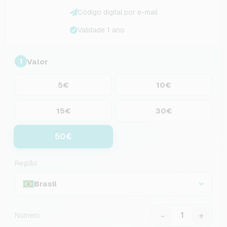
Código digital por e-mail
Validade 1 ano
Valor
1
5€
10€
15€
30€
50€
Região
Brasil
-
+
Número