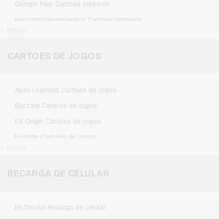
Google Play Cartoes presente
Kennzeichengenerator Cartoes presente
+ #more
Microsoft Cartoes presente
Netflix Cartoes presente
CARTOES DE JOGOS
Spotify Premium Cartoes presente
TikTok Cartoes presente
Apex Legends Cartoes de jogos
Wunschgutschein Cartoes presente
Blizzard Cartoes de jogos
Zalando Cartoes presente
EA Origin Cartoes de jogos
Fortnite Cartoes de jogos
+ #more
League of Legends Cartoes de jogos
Minecraft Cartoes de jogos
RECARGA DE CELULAR
NCSoft Cartoes de jogos
Nintendo Cartoes de jogos
BILDmobil Recarga de celular
Nintendo Switch Online Cartoes de jogos