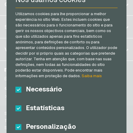
Bélgica
CONTA
Transcash Cartoes de pagamento
Brasil
Utilizamos cookies para lhe proporcionar a melhor
experiência no sítio Web. Estes incluem cookies que
Alemanha (DE)
Registrar
são necessários para o funcionamento do sítio e para
SERVIÇO
Alemanha (EN)
gerir os nossos objectivos comerciais, bem como os
Log in
que são utilizados apenas para fins estatísticos
França
anónimos, para definições de conforto ou para
Meu carrinho
Itália
FAQ
apresentar conteúdos personalizados. O utilizador pode
VGO-SHOP
decidir por si próprio quais as categorias que pretende
Formas de pagamento
autorizar. Tenha em atenção que, com base nas suas
Países Baixos
definições, nem todas as funcionalidades do sítio
Termos e condicoes
&
Direito de arrependimento
Áustria
Sobre nós
Facebook
poderão estar disponíveis. Pode encontrar mais
Política de privacidade
informações em proteção de dados.
Saiba mais
Portugal
Parceiros
Instagram
Switzerland (DE)
Necessário
TikTok
Switzerland (FR)
@VGO_com
Switzerland (IT)
Estatísticas
Suporte
Espanha
Termos e condicoes
Personalização
Estados Unidos da América (EN)
Segurança e verificação