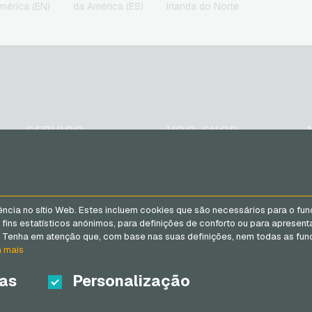
mérica (EN)
da América (ES)
Irlanda do Norte
jogos
SERVIÇO
VGO-SHOP
FAQ
Sobre nós
Formas de pagamento
Parceiros
Termos e condicoes
&
ência no sítio Web. Estes incluem cookies que são necessários para o fun
Direito de arrependimento
ins estatísticos anónimos, para definições de conforto ou para apresent
Política de privacidade
r. Tenha em atenção que, com base nas suas definições, nem todas as func
a mais
cas
Personalização