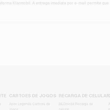
aforma Klarmobil. A entrega imediata por e-mail permite qu
NTE
CARTOES DE JOGOS
RECARGA DE CELULAR
e
Apex Legends Cartoes de
BILDmobil Recarga de
A
jogos
celular