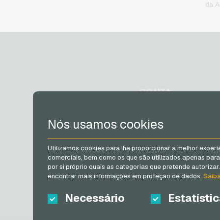
da A
CONTA
Registrar
Nós usamos cookies
Log in
Meu carrinho
Utilizamos cookies para lhe proporcionar a melhor experi
comerciais, bem como os que são utilizados apenas para f
por si próprio quais as categorias que pretende autoriza
encontrar mais informações em proteção de dados.
Saib
Necessário
Estatísti