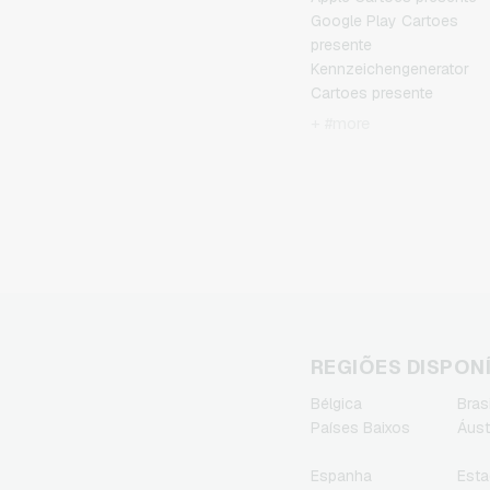
Google Play Cartoes
presente
Kennzeichengenerator
Cartoes presente
Microsoft Cartoes
+ #more
presente
Netflix Cartoes presente
Spotify Premium Cartoes
presente
TikTok Cartoes presente
Wunschgutschein
Cartoes presente
Zalando Cartoes present
REGIÕES DISPON
Bélgica
Brasi
Países Baixos
Áust
Espanha
Esta