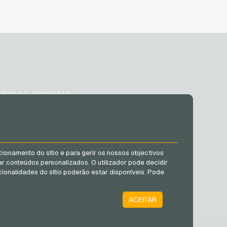
MÍDIAS SOCIAIS
Facebook
Instagram
TikTok
cionamento do sítio e para gerir os nossos objectivos
@VGO_com
ar conteúdos personalizados. O utilizador pode decidir
ionalidades do sítio poderão estar disponíveis. Pode
ACEITAR