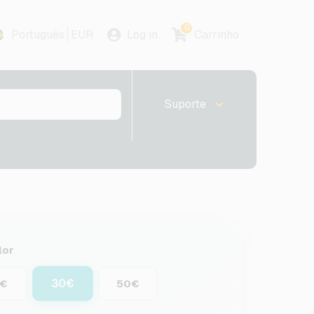
0
Português
EUR
Log in
Carrinho
Suporte
lor
30€
5€
50€