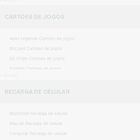
+ #more
Kennzeichengenerator Cartoes presente
Microsoft Cartoes presente
CARTOES DE JOGOS
Netflix Cartoes presente
Spotify Premium Cartoes presente
Apex Legends Cartoes de jogos
TikTok Cartoes presente
Blizzard Cartoes de jogos
Wunschgutschein Cartoes presente
EA Origin Cartoes de jogos
Zalando Cartoes presente
Fortnite Cartoes de jogos
+ #more
League of Legends Cartoes de jogos
Minecraft Cartoes de jogos
RECARGA DE CELULAR
NCSoft Cartoes de jogos
Nintendo Cartoes de jogos
BILDmobil Recarga de celular
Nintendo Switch Online Cartoes de jogos
Blau.de Recarga de celular
PSN Card Cartoes de jogos
Congstar Recarga de celular
PUBG Mobile Cartoes de jogos