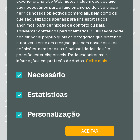
experiência no sítio Web. Estes incluem cookies que
Alemanha (DE)
Registrar
são necessários para o funcionamento do sítio e para
SERVIÇO
Alemanha (EN)
gerir os nossos objectivos comerciais, bem como os
Log in
que são utilizados apenas para fins estatísticos
França
anónimos, para definições de conforto ou para
Meu carrinho
Itália
FAQ
apresentar conteúdos personalizados. O utilizador pode
VGO-SHOP
decidir por si próprio quais as categorias que pretende
Formas de pagamento
autorizar. Tenha em atenção que, com base nas suas
Países Baixos
definições, nem todas as funcionalidades do sítio
Termos e condicoes
&
Direito de arrependimento
Áustria
Sobre nós
Facebook
poderão estar disponíveis. Pode encontrar mais
Política de privacidade
informações em proteção de dados.
Saiba mais
Portugal
Parceiros
Instagram
Switzerland (DE)
Necessário
TikTok
Switzerland (FR)
@VGO_com
Switzerland (IT)
Estatísticas
Suporte
Espanha
Termos e condicoes
Personalização
Estados Unidos da América (EN)
Segurança e verificação
Política de privacidade
Estados Unidos da América (ES)
Informacoes legais
ACEITAR
Grã-Bretanha e Irlanda do Norte