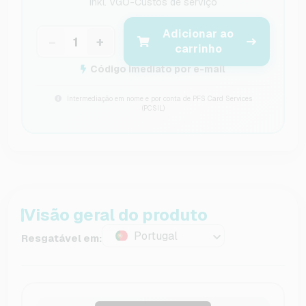
inkl.
VGO-Custos de serviço
Adicionar ao
−
+
carrinho
Código imediato por e-mail
Intermediação em nome e por conta de PFS Card Services
(PCSIL)
Visão geral do produto
Portugal
Resgatável em: