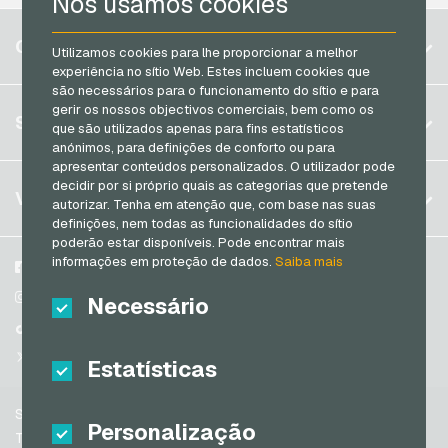
Nós usamos cookies
Razer Gold Cartoes de pagamento
Bélgica
CONTA
Utilizamos cookies para lhe proporcionar a melhor
Transcash Cartoes de pagamento
Brasil
experiência no sítio Web. Estes incluem cookies que
são necessários para o funcionamento do sítio e para
Alemanha (DE)
gerir os nossos objectivos comerciais, bem como os
Registrar
SERVIÇO
que são utilizados apenas para fins estatísticos
Alemanha (EN)
anónimos, para definições de conforto ou para
Log in
França
apresentar conteúdos personalizados. O utilizador pode
Meu carrinho
decidir por si próprio quais as categorias que pretende
Itália
FAQ
VGO-SHOP
autorizar. Tenha em atenção que, com base nas suas
Formas de pagamento
definições, nem todas as funcionalidades do sítio
Países Baixos
poderão estar disponíveis. Pode encontrar mais
Termos e condicoes
&
Direito de arrependimento
informações em proteção de dados.
Saiba mais
Áustria
Sobre nós
Facebook
Política de privacidade
Portugal
Parceiros
Instagram
Necessário
Switzerland (DE)
TikTok
Switzerland (FR)
@VGO_com
Estatísticas
Switzerland (IT)
Suporte
Personalização
Espanha
Termos e condicoes