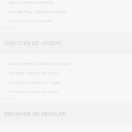
Apple Cartoes presente
Google Play Cartoes presente
IKEA Cartoes presente
+ #more
Kennzeichengenerator Cartoes presente
Microsoft Cartoes presente
CARTOES DE JOGOS
Netflix Cartoes presente
Spotify Premium Cartoes presente
Apex Legends Cartoes de jogos
TikTok Cartoes presente
Blizzard Cartoes de jogos
Wunschgutschein Cartoes presente
EA Origin Cartoes de jogos
Zalando Cartoes presente
Fortnite Cartoes de jogos
+ #more
League of Legends Cartoes de jogos
Minecraft Cartoes de jogos
RECARGA DE CELULAR
NCSoft Cartoes de jogos
Nintendo Cartoes de jogos