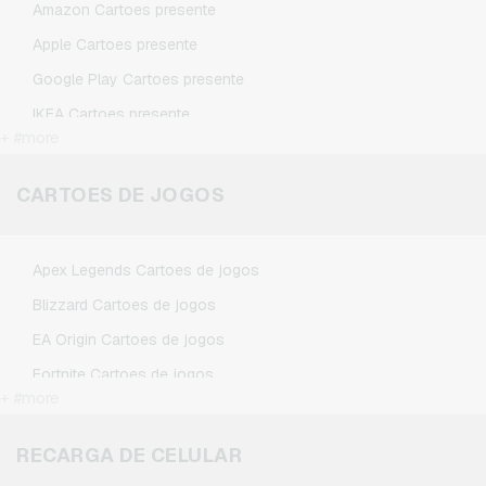
Amazon Cartoes presente
Apple Cartoes presente
Google Play Cartoes presente
IKEA Cartoes presente
+ #more
Kennzeichengenerator Cartoes presente
Microsoft Cartoes presente
CARTOES DE JOGOS
Netflix Cartoes presente
Spotify Premium Cartoes presente
Apex Legends Cartoes de jogos
TikTok Cartoes presente
Blizzard Cartoes de jogos
Wunschgutschein Cartoes presente
EA Origin Cartoes de jogos
Zalando Cartoes presente
Fortnite Cartoes de jogos
+ #more
League of Legends Cartoes de jogos
Minecraft Cartoes de jogos
RECARGA DE CELULAR
NCSoft Cartoes de jogos