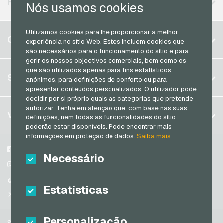
REGIÕES DISPONÍVEIS
Nós usamos cookies
PCS Cartoes de pagamento
Razer Gold Cartoes de pagamento
Utilizamos cookies para lhe proporcionar a melhor
Bélgica
CONTA
experiência no sítio Web. Estes incluem cookies que
Transcash Cartoes de pagamento
Brasil
são necessários para o funcionamento do sítio e para
gerir os nossos objectivos comerciais, bem como os
Alemanha (DE)
que são utilizados apenas para fins estatísticos
Registrar
SERVIÇO
anónimos, para definições de conforto ou para
Alemanha (EN)
apresentar conteúdos personalizados. O utilizador pode
Log in
França
decidir por si próprio quais as categorias que pretende
Meu carrinho
autorizar. Tenha em atenção que, com base nas suas
Itália
FAQ
VGO-SHOP
definições, nem todas as funcionalidades do sítio
Formas de pagamento
poderão estar disponíveis. Pode encontrar mais
Países Baixos
informações em proteção de dados.
Saiba mais
Termos e condicoes
&
Direito de arrependimento
Áustria
Sobre nós
Facebook
Necessário
Política de privacidade
Portugal
Parceiros
Instagram
Switzerland (DE)
TikTok
Estatísticas
Switzerland (FR)
@VGO_com
Switzerland (IT)
Personalização
Suporte