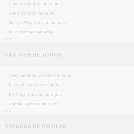
Amazon Cartoes presente
Apple Cartoes presente
Google Play Cartoes presente
IKEA Cartoes presente
+ #more
Kennzeichengenerator Cartoes presente
Microsoft Cartoes presente
CARTOES DE JOGOS
Netflix Cartoes presente
Spotify Premium Cartoes presente
Apex Legends Cartoes de jogos
TikTok Cartoes presente
Blizzard Cartoes de jogos
Wunschgutschein Cartoes presente
EA Origin Cartoes de jogos
Zalando Cartoes presente
Fortnite Cartoes de jogos
+ #more
League of Legends Cartoes de jogos
Minecraft Cartoes de jogos
RECARGA DE CELULAR
NCSoft Cartoes de jogos