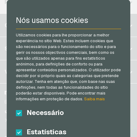
REGIÕES DISPONÍVEIS
PCS Cartoes de pagamento
Nós usamos cookies
Razer Gold Cartoes de pagamento
Bélgica
CONTA
Transcash Cartoes de pagamento
Brasil
Utilizamos cookies para lhe proporcionar a melhor
experiência no sítio Web. Estes incluem cookies que
Alemanha (DE)
Registrar
são necessários para o funcionamento do sítio e para
SERVIÇO
Alemanha (EN)
gerir os nossos objectivos comerciais, bem como os
Log in
que são utilizados apenas para fins estatísticos
França
anónimos, para definições de conforto ou para
Meu carrinho
Itália
FAQ
apresentar conteúdos personalizados. O utilizador pode
VGO-SHOP
decidir por si próprio quais as categorias que pretende
Formas de pagamento
autorizar. Tenha em atenção que, com base nas suas
Países Baixos
definições, nem todas as funcionalidades do sítio
Termos e condicoes
&
Direito de arrependimento
Áustria
Sobre nós
Facebook
poderão estar disponíveis. Pode encontrar mais
Política de privacidade
informações em proteção de dados.
Saiba mais
Portugal
Parceiros
Instagram
Switzerland (DE)
Necessário
TikTok
Switzerland (FR)
@VGO_com
Switzerland (IT)
Estatísticas