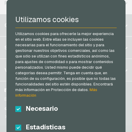
REGIONES DISPONIBLES
MediaMarkt Tarjetas regalo
Neosurf Tarjetas de pago
Microsoft Tarjetas regalo
Utilizamos cookies
PaysafeCard Tarjetas de pago
Bélgica
Netflix Tarjetas regalo
CUENTA
PCS Tarjetas de pago
Brasil
OBI Tarjetas regalo
Utilizamos cookies para ofrecerle la mejor experiencia
Razer Gold Tarjetas de pago
en el sitio web. Entre ellas se incluyen las cookies
Alemania (DE)
OTTO Tarjetas regalo
necesarias para el funcionamiento del sitio y para
Registrar
SERVICIO
Transcash Tarjetas de pago
Alemania (EN)
gestionar nuestros objetivos comerciales, así como las
PeterPane Tarjetas regalo
Iniciar sesión
que sólo se utilizan con fines estadísticos anónimos,
Francia
Rewe Tarjetas regalo
para ajustes de comodidad o para mostrar contenidos
Mi carrito
Italia
personalizados. Usted mismo puede decidir qué
FAQ
VGO-SHOP
Rituals Tarjetas regalo
categorías desea permitir. Tenga en cuenta que, en
Modos de pago
función de su configuración, es posible que no todas las
roastmarket Tarjetas regalo
Países Bajos
funcionalidades del sitio estén disponibles. Encontrará
Condiciones generales
&
Derecho de revocación
Rossmann Tarjetas regalo
Austria
más información en Protección de datos.
Más
Sobre nosotros
Facebook
Protección de datos
información
Portugal
RTL+ Tarjetas regalo
Participantes
Instagram
Necesario
Suiza (DE)
TikTok
Saturn Tarjetas regalo
Suiza (FR)
@VGO_com
SB-Tankstelle Tarjetas regalo
Suiza (IT)
Estadísticas
Shell Tarjetas regalo