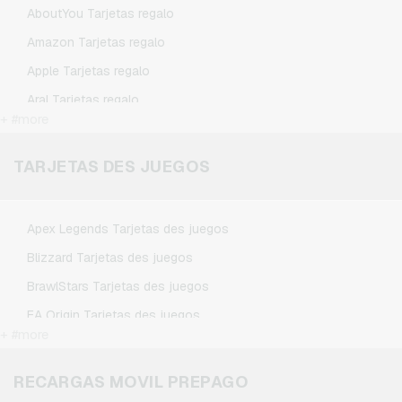
AboutYou Tarjetas regalo
Amazon Tarjetas regalo
Apple Tarjetas regalo
Aral Tarjetas regalo
+ #more
ASOS Tarjetas regalo
BestChoice Premium Tarjetas regalo
TARJETAS DES JUEGOS
CircleK Tarjetas regalo
DAZN Tarjetas regalo
Apex Legends Tarjetas des juegos
DisneyPlus Tarjetas regalo
Blizzard Tarjetas des juegos
Dominos-Pizza Tarjetas regalo
BrawlStars Tarjetas des juegos
Douglas Tarjetas regalo
EA Origin Tarjetas des juegos
Fleurop Tarjetas regalo
+ #more
League of Legends Tarjetas des juegos
Flixbus Tarjetas regalo
Minecraft Tarjetas des juegos
RECARGAS MOVIL PREPAGO
FlixTrain Tarjetas regalo
Nintendo Tarjetas des juegos