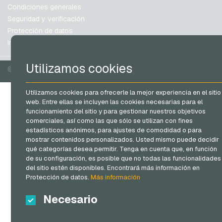
Shop-Apotheke Tarjetas regalo
España
Condiciones generales
Spotify Premium Tarjetas regalo
Estados Unidos de América (EN)
Seguridad y verificación
Protección de datos
Thalia Tarjetas regalo
Estados Unidos de América (ES)
Información legal
Gran Bretaña e Irlanda del Norte
TikTok Tarjetas regalo
Australia
toom Tarjetas regalo
Utilizamos cookies
© 2026 vgo-shop.com
Canadá
Wolt Tarjetas regalo
Utilizamos cookies para ofrecerle la mejor experiencia en el sitio
World of Sweets Tarjetas regalo
web. Entre ellas se incluyen las cookies necesarias para el
WOW Tarjetas regalo
funcionamiento del sitio y para gestionar nuestros objetivos
comerciales, así como las que sólo se utilizan con fines
Wunschgutschein Tarjetas regalo
estadísticos anónimos, para ajustes de comodidad o para
mostrar contenidos personalizados. Usted mismo puede decidir
Zalando Tarjetas regalo
qué categorías desea permitir. Tenga en cuenta que, en función
de su configuración, es posible que no todas las funcionalidades
del sitio estén disponibles. Encontrará más información en
Protección de datos.
Más información
Necesario