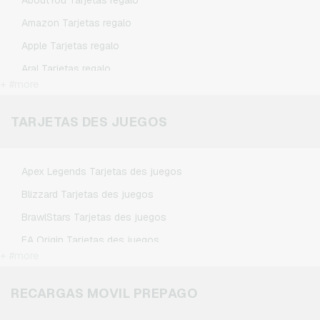
AboutYou Tarjetas regalo
Amazon Tarjetas regalo
Apple Tarjetas regalo
Aral Tarjetas regalo
+ #more
ASOS Tarjetas regalo
BestChoice Premium Tarjetas regalo
TARJETAS DES JUEGOS
CircleK Tarjetas regalo
DAZN Tarjetas regalo
Apex Legends Tarjetas des juegos
DisneyPlus Tarjetas regalo
Blizzard Tarjetas des juegos
Dominos-Pizza Tarjetas regalo
BrawlStars Tarjetas des juegos
Douglas Tarjetas regalo
EA Origin Tarjetas des juegos
Fleurop Tarjetas regalo
+ #more
League of Legends Tarjetas des juegos
Flixbus Tarjetas regalo
Minecraft Tarjetas des juegos
RECARGAS MOVIL PREPAGO
FlixTrain Tarjetas regalo
Nintendo Tarjetas des juegos