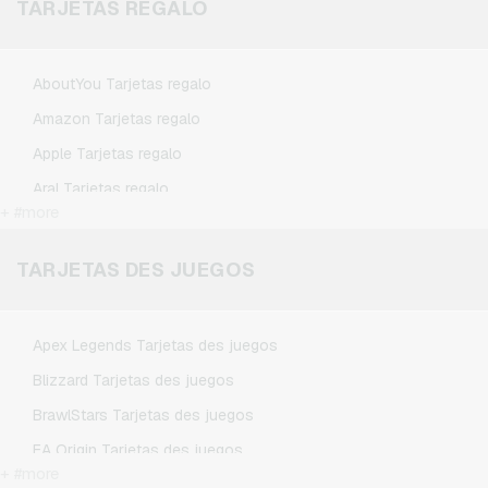
TARJETAS REGALO
AboutYou Tarjetas regalo
Amazon Tarjetas regalo
Apple Tarjetas regalo
Aral Tarjetas regalo
+ #more
ASOS Tarjetas regalo
BestChoice Premium Tarjetas regalo
TARJETAS DES JUEGOS
CircleK Tarjetas regalo
DAZN Tarjetas regalo
Apex Legends Tarjetas des juegos
DisneyPlus Tarjetas regalo
Blizzard Tarjetas des juegos
Dominos-Pizza Tarjetas regalo
BrawlStars Tarjetas des juegos
Douglas Tarjetas regalo
EA Origin Tarjetas des juegos
Fleurop Tarjetas regalo
+ #more
League of Legends Tarjetas des juegos