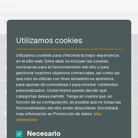
Kennzeichengenerator Tarjetas regalo
T-Mobile Recargas movil prepago
+ #more
Jetoncash Tarjetas de pago
Lieferando Tarjetas regalo
Vodafone Recargas movil prepago
MuchBetter Tarjetas de pago
REGIONES DISPONIBLES
MediaMarkt Tarjetas regalo
Neosurf Tarjetas de pago
Microsoft Tarjetas regalo
Utilizamos cookies
PaysafeCard Tarjetas de pago
Bélgica
Netflix Tarjetas regalo
CUENTA
PCS Tarjetas de pago
Brasil
OBI Tarjetas regalo
Utilizamos cookies para ofrecerle la mejor experiencia
Razer Gold Tarjetas de pago
en el sitio web. Entre ellas se incluyen las cookies
Alemania (DE)
OTTO Tarjetas regalo
Registrar
necesarias para el funcionamiento del sitio y para
SERVICIO
Transcash Tarjetas de pago
Alemania (EN)
gestionar nuestros objetivos comerciales, así como las
PeterPane Tarjetas regalo
Iniciar sesión
que sólo se utilizan con fines estadísticos anónimos,
Francia
Rewe Tarjetas regalo
para ajustes de comodidad o para mostrar contenidos
Mi carrito
Italia
FAQ
personalizados. Usted mismo puede decidir qué
VGO-SHOP
Rituals Tarjetas regalo
categorías desea permitir. Tenga en cuenta que, en
Modos de pago
función de su configuración, es posible que no todas las
roastmarket Tarjetas regalo
Países Bajos
funcionalidades del sitio estén disponibles. Encontrará
Condiciones generales
&
Derecho de revocación
Rossmann Tarjetas regalo
Austria
Sobre nosotros
Facebook
más información en Protección de datos.
Más
Protección de datos
información
Portugal
RTL+ Tarjetas regalo
Participantes
Instagram
Suiza (DE)
Necesario
TikTok
Saturn Tarjetas regalo