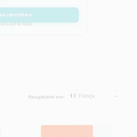
ao carrinho
ato por e-mail
França
Resgatável em: