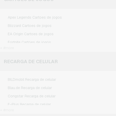
Spotify Premium Cartoes presente
TikTok Cartoes presente
Apex Legends Cartoes de jogos
Wunschgutschein Cartoes presente
Blizzard Cartoes de jogos
Zalando Cartoes presente
EA Origin Cartoes de jogos
Fortnite Cartoes de jogos
+ #more
League of Legends Cartoes de jogos
Minecraft Cartoes de jogos
RECARGA DE CELULAR
NCSoft Cartoes de jogos
Nintendo Cartoes de jogos
BILDmobil Recarga de celular
Nintendo Switch Online Cartoes de jogos
Blau.de Recarga de celular
PSN Card Cartoes de jogos
Congstar Recarga de celular
PUBG Mobile Cartoes de jogos
E-Plus Recarga de celular
Roblox Cartoes de jogos
+ #more
Fonic Recarga de celular