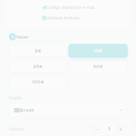
Código digital por e-mail
Validade ilimitada
Valor
1
10€
5€
25€
50€
100€
Região
Brasil
-
+
Número