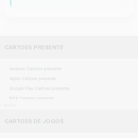
CARTOES PRESENTE
Amazon Cartoes presente
Apple Cartoes presente
Google Play Cartoes presente
IKEA Cartoes presente
+ #more
Kennzeichengenerator Cartoes presente
Microsoft Cartoes presente
CARTOES DE JOGOS
Netflix Cartoes presente
Spotify Premium Cartoes presente