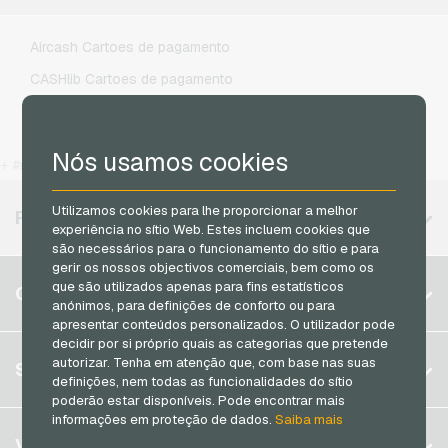
Lycamobile Recarga de celular
Aircash Cartoes de pagamento
O2 Recarga de celular
CASHlib Cartoes de pagamento
Otelo Recarga de celular
Flexepin Cartoes de pagamento
Simyo Recarga de celular
Jetoncash Cartoes de pagamento
Nós usamos cookies
T-Mobile Recarga de celular
+ #more
MuchBetter Cartoes de pagamento
Vodafone Recarga de celular
Neosurf Cartoes de pagamento
Utilizamos cookies para lhe proporcionar a melhor
REGIÕES DISPONÍVEIS
experiência no sítio Web. Estes incluem cookies que
PCS Cartoes de pagamento
são necessários para o funcionamento do sítio e para
gerir os nossos objectivos comerciais, bem como os
Razer Gold Cartoes de pagamento
Bélgica
que são utilizados apenas para fins estatísticos
CONTA
Transcash Cartoes de pagamento
anónimos, para definições de conforto ou para
Brasil
apresentar conteúdos personalizados. O utilizador pode
decidir por si próprio quais as categorias que pretende
Alemanha (DE)
autorizar. Tenha em atenção que, com base nas suas
Registrar
SERVIÇO
Alemanha (EN)
definições, nem todas as funcionalidades do sítio
Log in
poderão estar disponíveis. Pode encontrar mais
França
informações em proteção de dados.
Saiba mais
Meu carrinho
Itália
FAQ
VGO-SHOP