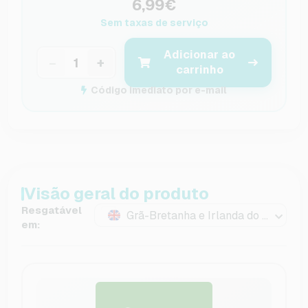
6,99€
Sem taxas de serviço
Adicionar ao
−
+
carrinho
Código imediato por e-mail
Visão geral do produto
Resgatável
Grã-Bretanha e Irlanda do Norte
em: