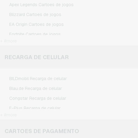
Apex Legends Cartoes de jogos
TikTok Cartoes presente
Blizzard Cartoes de jogos
Wunschgutschein Cartoes presente
EA Origin Cartoes de jogos
Zalando Cartoes presente
Fortnite Cartoes de jogos
+ #more
League of Legends Cartoes de jogos
Minecraft Cartoes de jogos
RECARGA DE CELULAR
NCSoft Cartoes de jogos
Nintendo Cartoes de jogos
BILDmobil Recarga de celular
Nintendo Switch Online Cartoes de jogos
Blau.de Recarga de celular
PSN Card Cartoes de jogos
Congstar Recarga de celular
PUBG Mobile Cartoes de jogos
E-Plus Recarga de celular
Roblox Cartoes de jogos
+ #more
Fonic Recarga de celular
Steam Cartoes de jogos
Klarmobil Recarga de celular
CARTOES DE PAGAMENTO
Xbox Live Cartoes de jogos
Lebara Recarga de celular