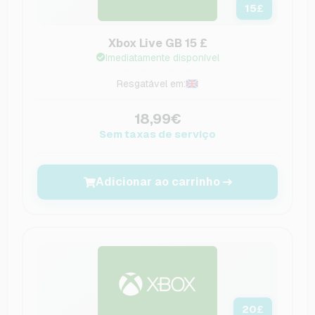
15
£
Xbox Live GB 15 £
Imediatamente disponível
Resgatável em:
18,99€
Sem taxas de serviço
Adicionar ao carrinho
20
£