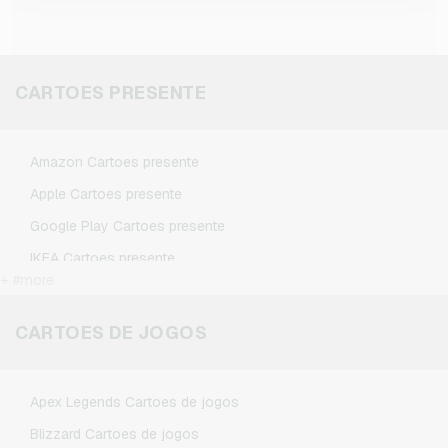
CARTOES PRESENTE
Amazon Cartoes presente
Apple Cartoes presente
Google Play Cartoes presente
IKEA Cartoes presente
+ #more
Kennzeichengenerator Cartoes presente
Microsoft Cartoes presente
CARTOES DE JOGOS
Netflix Cartoes presente
Spotify Premium Cartoes presente
Apex Legends Cartoes de jogos
TikTok Cartoes presente
Blizzard Cartoes de jogos