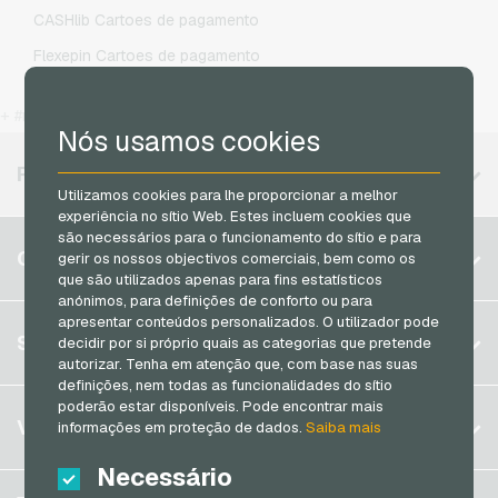
O2 Recarga de celular
CASHlib Cartoes de pagamento
Otelo Recarga de celular
Flexepin Cartoes de pagamento
Simyo Recarga de celular
Jetoncash Cartoes de pagamento
T-Mobile Recarga de celular
+ #more
MuchBetter Cartoes de pagamento
Nós usamos cookies
Vodafone Recarga de celular
Neosurf Cartoes de pagamento
REGIÕES DISPONÍVEIS
Utilizamos cookies para lhe proporcionar a melhor
PCS Cartoes de pagamento
experiência no sítio Web. Estes incluem cookies que
Razer Gold Cartoes de pagamento
são necessários para o funcionamento do sítio e para
Bélgica
CONTA
gerir os nossos objectivos comerciais, bem como os
Transcash Cartoes de pagamento
que são utilizados apenas para fins estatísticos
Brasil
anónimos, para definições de conforto ou para
Alemanha (DE)
apresentar conteúdos personalizados. O utilizador pode
Registrar
SERVIÇO
decidir por si próprio quais as categorias que pretende
Alemanha (EN)
autorizar. Tenha em atenção que, com base nas suas
Log in
França
definições, nem todas as funcionalidades do sítio
poderão estar disponíveis. Pode encontrar mais
Meu carrinho
Itália
FAQ
VGO-SHOP
informações em proteção de dados.
Saiba mais
Formas de pagamento
Países Baixos
Necessário
Termos e condicoes
&
Direito de arrependimento