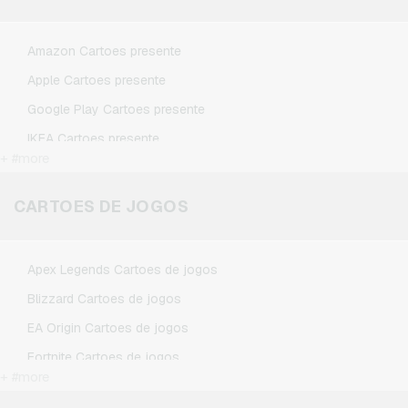
Amazon Cartoes presente
Apple Cartoes presente
Google Play Cartoes presente
IKEA Cartoes presente
+ #more
Kennzeichengenerator Cartoes presente
Microsoft Cartoes presente
CARTOES DE JOGOS
Netflix Cartoes presente
Spotify Premium Cartoes presente
Apex Legends Cartoes de jogos
TikTok Cartoes presente
Blizzard Cartoes de jogos
Wunschgutschein Cartoes presente
EA Origin Cartoes de jogos
Zalando Cartoes presente
Fortnite Cartoes de jogos
+ #more
League of Legends Cartoes de jogos