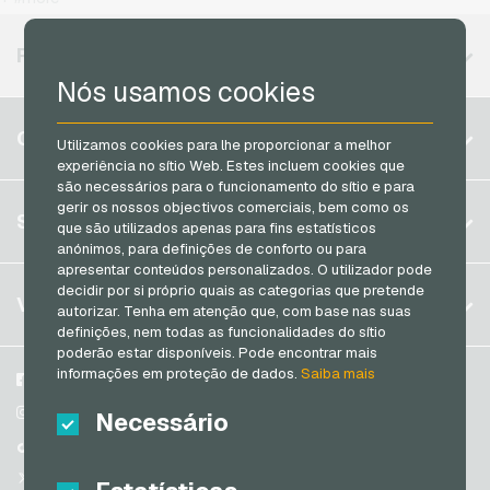
MuchBetter Cartoes de pagamento
Vodafone Recarga de celular
Neosurf Cartoes de pagamento
REGIÕES DISPONÍVEIS
PCS Cartoes de pagamento
Nós usamos cookies
Razer Gold Cartoes de pagamento
Bélgica
CONTA
Utilizamos cookies para lhe proporcionar a melhor
Transcash Cartoes de pagamento
Brasil
experiência no sítio Web. Estes incluem cookies que
são necessários para o funcionamento do sítio e para
Alemanha (DE)
gerir os nossos objectivos comerciais, bem como os
Registrar
SERVIÇO
que são utilizados apenas para fins estatísticos
Alemanha (EN)
anónimos, para definições de conforto ou para
Log in
França
apresentar conteúdos personalizados. O utilizador pode
Meu carrinho
decidir por si próprio quais as categorias que pretende
Itália
FAQ
VGO-SHOP
autorizar. Tenha em atenção que, com base nas suas
Formas de pagamento
definições, nem todas as funcionalidades do sítio
Países Baixos
poderão estar disponíveis. Pode encontrar mais
Termos e condicoes
&
Direito de arrependimento
informações em proteção de dados.
Saiba mais
Áustria
Sobre nós
Facebook
Política de privacidade
Portugal
Parceiros
Instagram
Necessário
Switzerland (DE)
TikTok
Switzerland (FR)
@VGO_com