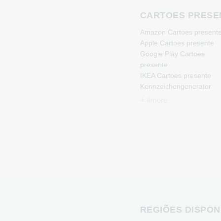
CARTOES PRESE
Amazon Cartoes present
Apple Cartoes presente
Google Play Cartoes
presente
IKEA Cartoes presente
Kennzeichengenerator
Cartoes presente
+ #more
Microsoft Cartoes
presente
Netflix Cartoes presente
Spotify Premium Cartoes
presente
TikTok Cartoes presente
Wunschgutschein Cartoe
presente
Zalando Cartoes present
REGIÕES DISPON