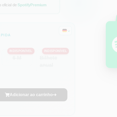
oficial de
SpotifyPremium
ÁPIDA
INDISPONÍVEL
INDISPONÍVEL
6 M
Bilhete
anual
Adicionar ao carrinho