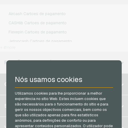
Lebara Recarga de celular
Lycamobile Recarga de celular
Aircash Cartoes de pagamento
O2 Recarga de celular
CASHlib Cartoes de pagamento
Otelo Recarga de celular
Flexepin Cartoes de pagamento
Simyo Recarga de celular
Jetoncash Cartoes de pagamento
T-Mobile Recarga de celular
+ #more
MuchBetter Cartoes de pagamento
Vodafone Recarga de celular
Neosurf Cartoes de pagamento
REGIÕES DISPONÍVEIS
PCS Cartoes de pagamento
Nós usamos cookies
Razer Gold Cartoes de pagamento
Bélgica
CONTA
Transcash Cartoes de pagamento
Brasil
Utilizamos cookies para lhe proporcionar a melhor
experiência no sítio Web. Estes incluem cookies que
Alemanha (DE)
Registrar
são necessários para o funcionamento do sítio e para
SERVIÇO
Alemanha (EN)
gerir os nossos objectivos comerciais, bem como os
Log in
que são utilizados apenas para fins estatísticos
França
anónimos, para definições de conforto ou para
Meu carrinho
Itália
FAQ
apresentar conteúdos personalizados. O utilizador pode
VGO-SHOP