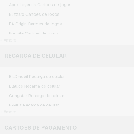
Spotify Premium Cartoes presente
Apex Legends Cartoes de jogos
TikTok Cartoes presente
Blizzard Cartoes de jogos
Wunschgutschein Cartoes presente
EA Origin Cartoes de jogos
Zalando Cartoes presente
Fortnite Cartoes de jogos
+ #more
League of Legends Cartoes de jogos
Minecraft Cartoes de jogos
RECARGA DE CELULAR
NCSoft Cartoes de jogos
Nintendo Cartoes de jogos
BILDmobil Recarga de celular
Nintendo Switch Online Cartoes de jogos
Blau.de Recarga de celular
PSN Card Cartoes de jogos
Congstar Recarga de celular
PUBG Mobile Cartoes de jogos
E-Plus Recarga de celular
Roblox Cartoes de jogos
+ #more
Fonic Recarga de celular
Steam Cartoes de jogos
Klarmobil Recarga de celular
CARTOES DE PAGAMENTO
Xbox Live Cartoes de jogos