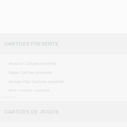
CARTOES PRESENTE
Amazon Cartoes presente
Apple Cartoes presente
Google Play Cartoes presente
IKEA Cartoes presente
+ #more
Kennzeichengenerator Cartoes presente
Microsoft Cartoes presente
CARTOES DE JOGOS
Netflix Cartoes presente