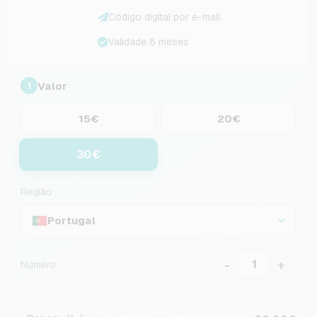
Código digital por e-mail
Validade 6 meses
Valor
1
15€
20€
30€
Região
Portugal
-
+
Número