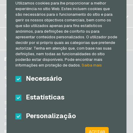
Brasil
Utilizamos cookies para lhe proporcionar a melhor
experiência no sítio Web. Estes incluem cookies que
Alemanha (DE)
Registrar
são necessários para o funcionamento do sítio e para
SERVIÇO
Alemanha (EN)
gerir os nossos objectivos comerciais, bem como os
Log in
que são utilizados apenas para fins estatísticos
França
anónimos, para definições de conforto ou para
Meu carrinho
Itália
FAQ
apresentar conteúdos personalizados. O utilizador pode
VGO-SHOP
decidir por si próprio quais as categorias que pretende
Formas de pagamento
autorizar. Tenha em atenção que, com base nas suas
Países Baixos
definições, nem todas as funcionalidades do sítio
Termos e condicoes
&
Direito de arrependimento
Áustria
Sobre nós
Facebook
poderão estar disponíveis. Pode encontrar mais
Política de privacidade
informações em proteção de dados.
Saiba mais
Portugal
Parceiros
Instagram
Switzerland (DE)
Necessário
TikTok
Switzerland (FR)
@VGO_com
Switzerland (IT)
Estatísticas
Suporte
Espanha
Termos e condicoes
Personalização
Estados Unidos da América (EN)
Segurança e verificação
Política de privacidade
Estados Unidos da América (ES)
Informacoes legais
ACEITAR