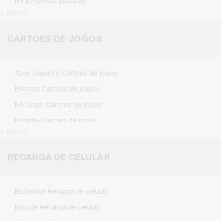
IKEA Cartoes presente
+ #more
Kennzeichengenerator Cartoes presente
Microsoft Cartoes presente
CARTOES DE JOGOS
Netflix Cartoes presente
Spotify Premium Cartoes presente
Apex Legends Cartoes de jogos
TikTok Cartoes presente
Blizzard Cartoes de jogos
Wunschgutschein Cartoes presente
EA Origin Cartoes de jogos
Zalando Cartoes presente
Fortnite Cartoes de jogos
+ #more
League of Legends Cartoes de jogos
Minecraft Cartoes de jogos
RECARGA DE CELULAR
NCSoft Cartoes de jogos
Nintendo Cartoes de jogos
BILDmobil Recarga de celular
Nintendo Switch Online Cartoes de jogos
Blau.de Recarga de celular
PSN Card Cartoes de jogos