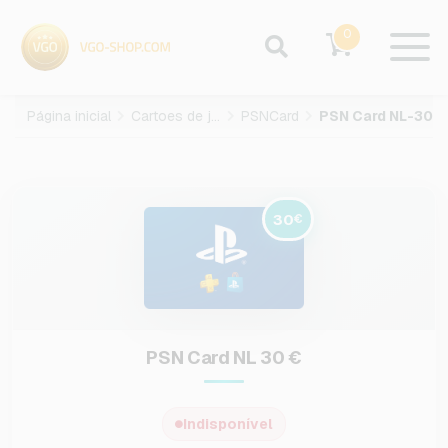
0
Página inicial
Cartoes de jogos
PSNCard
PSN Card NL-30-EUR
30
€
PSN Card NL 30 €
Indisponível