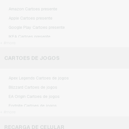
Amazon Cartoes presente
Apple Cartoes presente
Google Play Cartoes presente
IKEA Cartoes presente
+ #more
Kennzeichengenerator Cartoes presente
Microsoft Cartoes presente
CARTOES DE JOGOS
Netflix Cartoes presente
Spotify Premium Cartoes presente
Apex Legends Cartoes de jogos
TikTok Cartoes presente
Blizzard Cartoes de jogos
Wunschgutschein Cartoes presente
EA Origin Cartoes de jogos
Zalando Cartoes presente
Fortnite Cartoes de jogos
+ #more
League of Legends Cartoes de jogos
Minecraft Cartoes de jogos
RECARGA DE CELULAR