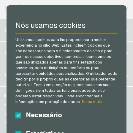
Neosurf Cartoes de pagamento
REGIÕES DISPONÍVEIS
PCS Cartoes de pagamento
Nós usamos cookies
Razer Gold Cartoes de pagamento
Bélgica
CONTA
Transcash Cartoes de pagamento
Brasil
Utilizamos cookies para lhe proporcionar a melhor
experiência no sítio Web. Estes incluem cookies que
Alemanha (DE)
Registrar
são necessários para o funcionamento do sítio e para
SERVIÇO
Alemanha (EN)
gerir os nossos objectivos comerciais, bem como os
Log in
que são utilizados apenas para fins estatísticos
França
anónimos, para definições de conforto ou para
Meu carrinho
Itália
FAQ
apresentar conteúdos personalizados. O utilizador pode
VGO-SHOP
decidir por si próprio quais as categorias que pretende
Formas de pagamento
autorizar. Tenha em atenção que, com base nas suas
Países Baixos
definições, nem todas as funcionalidades do sítio
Termos e condicoes
&
Direito de arrependimento
Áustria
Sobre nós
Facebook
poderão estar disponíveis. Pode encontrar mais
Política de privacidade
informações em proteção de dados.
Saiba mais
Portugal
Parceiros
Instagram
Switzerland (DE)
Necessário
TikTok
Switzerland (FR)
@VGO_com
Switzerland (IT)