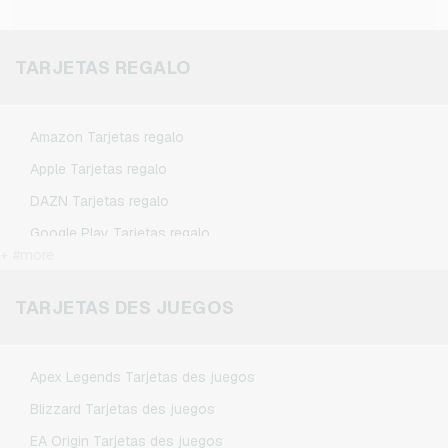
TARJETAS REGALO
Amazon Tarjetas regalo
Apple Tarjetas regalo
DAZN Tarjetas regalo
Google Play Tarjetas regalo
+ #more
Kennzeichengenerator Tarjetas regalo
Microsoft Tarjetas regalo
TARJETAS DES JUEGOS
Netflix Tarjetas regalo
Spotify Premium Tarjetas regalo
Apex Legends Tarjetas des juegos
TikTok Tarjetas regalo
Blizzard Tarjetas des juegos
Wunschgutschein Tarjetas regalo
EA Origin Tarjetas des juegos