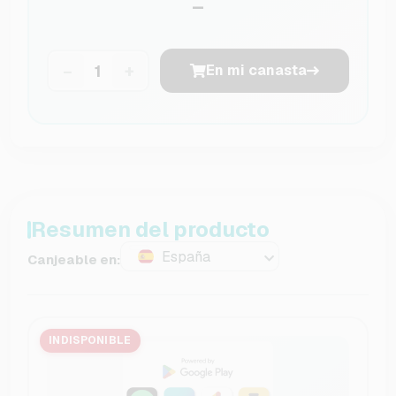
–
−
+
En mi canasta
Resumen del producto
España
Canjeable en:
INDISPONIBLE