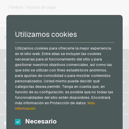
Otelo Recargas movil prepago
Flexepin Tarjetas de pago
Simyo Recargas movil prepago
Jetoncash Tarjetas de pago
T-Mobile Recargas movil prepago
+ #more
MuchBetter Tarjetas de pago
Vodafone Recargas movil prepago
Utilizamos cookies
Neosurf Tarjetas de pago
REGIONES DISPONIBLES
PCS Tarjetas de pago
Utilizamos cookies para ofrecerle la mejor experiencia
Razer Gold Tarjetas de pago
en el sitio web. Entre ellas se incluyen las cookies
Bélgica
CUENTA
necesarias para el funcionamiento del sitio y para
Transcash Tarjetas de pago
gestionar nuestros objetivos comerciales, así como las
Brasil
que sólo se utilizan con fines estadísticos anónimos,
Alemania (DE)
para ajustes de comodidad o para mostrar contenidos
Registrar
SERVICIO
personalizados. Usted mismo puede decidir qué
Alemania (EN)
categorías desea permitir. Tenga en cuenta que, en
Iniciar sesión
función de su configuración, es posible que no todas las
Francia
funcionalidades del sitio estén disponibles. Encontrará
Mi carrito
Italia
FAQ
VGO-SHOP
más información en Protección de datos.
Más
información
Modos de pago
Países Bajos
Condiciones generales
&
Derecho de revocación
Necesario
Austria
Sobre nosotros
Facebook
Protección de datos