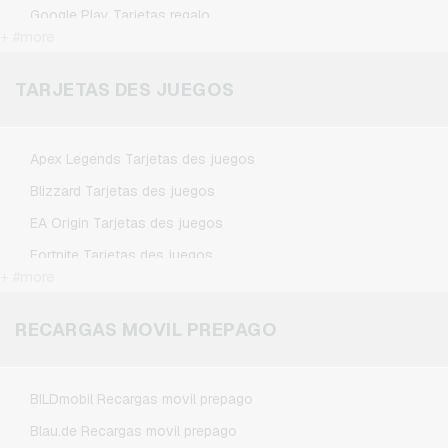
Google Play Tarjetas regalo
+ #more
Kennzeichengenerator Tarjetas regalo
Microsoft Tarjetas regalo
TARJETAS DES JUEGOS
Netflix Tarjetas regalo
Spotify Premium Tarjetas regalo
Apex Legends Tarjetas des juegos
TikTok Tarjetas regalo
Blizzard Tarjetas des juegos
Wunschgutschein Tarjetas regalo
EA Origin Tarjetas des juegos
Zalando Tarjetas regalo
Fortnite Tarjetas des juegos
+ #more
League of Legends Tarjetas des juegos
Minecraft Tarjetas des juegos
RECARGAS MOVIL PREPAGO
NCSoft Tarjetas des juegos
Nintendo Tarjetas des juegos
BILDmobil Recargas movil prepago
Nintendo Switch Online Tarjetas des juegos
Blau.de Recargas movil prepago
PSN Card Tarjetas des juegos