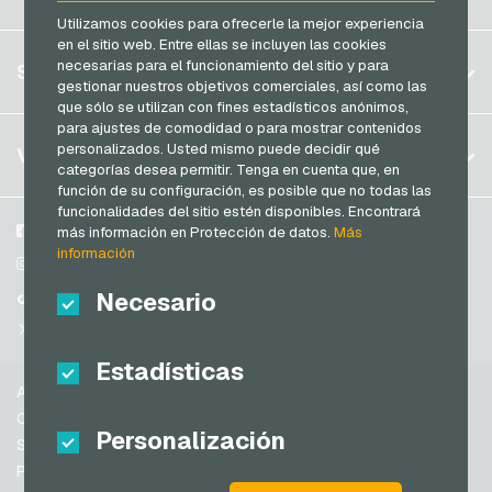
Brasil
Utilizamos cookies para ofrecerle la mejor experiencia
en el sitio web. Entre ellas se incluyen las cookies
Alemania (DE)
Registrar
necesarias para el funcionamiento del sitio y para
SERVICIO
Alemania (EN)
gestionar nuestros objetivos comerciales, así como las
Iniciar sesión
que sólo se utilizan con fines estadísticos anónimos,
Francia
para ajustes de comodidad o para mostrar contenidos
Mi carrito
Italia
FAQ
personalizados. Usted mismo puede decidir qué
VGO-SHOP
categorías desea permitir. Tenga en cuenta que, en
Modos de pago
función de su configuración, es posible que no todas las
Países Bajos
funcionalidades del sitio estén disponibles. Encontrará
Condiciones generales
&
Derecho de revocación
Austria
Sobre nosotros
Facebook
más información en Protección de datos.
Más
Protección de datos
información
Portugal
Participantes
Instagram
Suiza (DE)
Necesario
TikTok
Suiza (FR)
@VGO_com
Suiza (IT)
Estadísticas
Ayuda
España
Condiciones generales
Personalización
Estados Unidos de América (EN)
Seguridad y verificación
Protección de datos
Estados Unidos de América (ES)