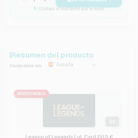
Código al instante por e-mail
Resumen del producto
España
Canjeable en:
INDISPONIBLE
5
€
League of Legends LoL Card EU 5 €