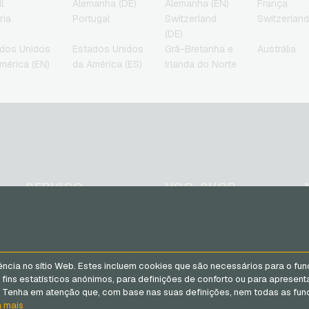
l
Alemanha (DE)
Alemanha (EN)
França
jogos
celular
ria
Portugal
Switzerland
Switzerland
Roblox Cartoes de jogos
(DE)
Steam Cartoes de jogos
dos Unidos
Estados Unidos
Grã-Bretanha e
Austrália
Xbox Live Cartoes de
mérica (EN)
da América (ES)
Irlanda do Norte
jogos
SERVIÇO
VGO-SHOP
FAQ
Sobre nós
Formas de pagamento
Parceiros
Termos e condicoes
&
ência no sítio Web. Estes incluem cookies que são necessários para o fun
Direito de arrependimento
ins estatísticos anónimos, para definições de conforto ou para apresent
Política de privacidade
r. Tenha em atenção que, com base nas suas definições, nem todas as func
a mais