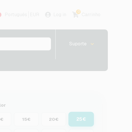
0
Português
EUR
Log in
Carrinho
Suporte
lor
25€
0€
15€
20€