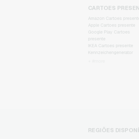
CARTOES PRESE
Amazon Cartoes present
Apple Cartoes presente
Google Play Cartoes
presente
IKEA Cartoes presente
Kennzeichengenerator
Cartoes presente
+ #more
Microsoft Cartoes
presente
Netflix Cartoes presente
Spotify Premium Cartoes
presente
TikTok Cartoes presente
Wunschgutschein
Cartoes presente
Zalando Cartoes present
REGIÕES DISPON