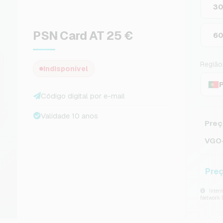
3
PSN Card AT 25 €
6
Região
Indisponível
Código digital por e-mail
Validade 10 anos
Preç
VGO-
Preç
Interm
Network 