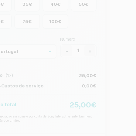
0€
35€
40€
50€
0€
75€
100€
Número
-
+
Portugal
o
25,00€
(1×)
Custos de serviço
0,00€
25,00€
o total
ediação em nome e por conta de Sony Interactive Entertainment
Europe Limited