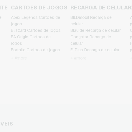
NTE
CARTOES DE JOGOS
RECARGA DE CELULAR
e
Apex Legends Cartoes de
BILDmobil Recarga de
A
jogos
celular
Blizzard Cartoes de jogos
Blau.de Recarga de celular
C
EA Origin Cartoes de
Congstar Recarga de
jogos
celular
F
Fortnite Cartoes de jogos
E-Plus Recarga de celular
League of Legends
Fonic Recarga de celular
J
+ #more
+ #more
Cartoes de jogos
Klarmobil Recarga de
Minecraft Cartoes de
celular
M
jogos
Lebara Recarga de celular
NCSoft Cartoes de jogos
Lycamobile Recarga de
N
Nintendo Cartoes de
celular
jogos
O2 Recarga de celular
Nintendo Switch Online
Otelo Recarga de celular
Cartoes de jogos
Simyo Recarga de celular
R
e
PSN Card Cartoes de
T-Mobile Recarga de
jogos
celular
T
ÍVEIS
PUBG Mobile Cartoes de
Vodafone Recarga de