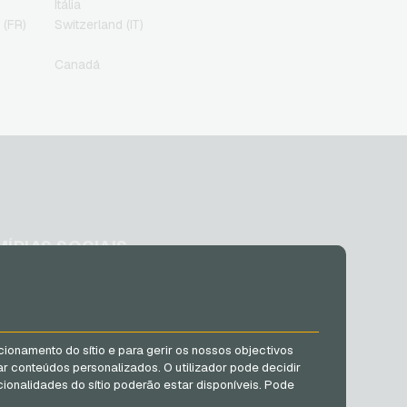
Itália
 (FR)
Switzerland (IT)
Canadá
MÍDIAS SOCIAIS
Facebook
Instagram
TikTok
cionamento do sítio e para gerir os nossos objectivos
@VGO_com
ar conteúdos personalizados. O utilizador pode decidir
ionalidades do sítio poderão estar disponíveis. Pode