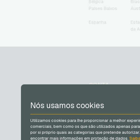
Bélgica
Brasi
Países Baixos
Áust
Espanha
Esta
da A
CONTA
Registrar
Nós usamos cookies
Log in
Meu carrinho
Utilizamos cookies para lhe proporcionar a melhor experi
comerciais, bem como os que são utilizados apenas para f
por si próprio quais as categorias que pretende autoriza
encontrar mais informações em proteção de dados.
Saib