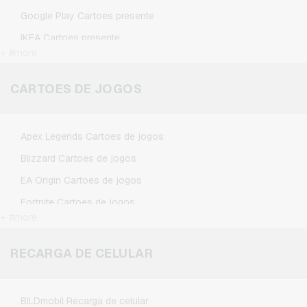
Google Play Cartoes presente
IKEA Cartoes presente
+ #more
Kennzeichengenerator Cartoes presente
Microsoft Cartoes presente
CARTOES DE JOGOS
Netflix Cartoes presente
Spotify Premium Cartoes presente
Apex Legends Cartoes de jogos
TikTok Cartoes presente
Blizzard Cartoes de jogos
Wunschgutschein Cartoes presente
EA Origin Cartoes de jogos
Zalando Cartoes presente
Fortnite Cartoes de jogos
+ #more
League of Legends Cartoes de jogos
Minecraft Cartoes de jogos
RECARGA DE CELULAR
NCSoft Cartoes de jogos
Nintendo Cartoes de jogos
BILDmobil Recarga de celular