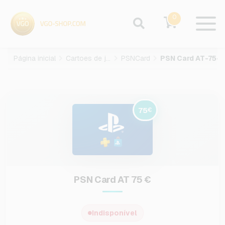
0
Página inicial
Cartoes de jogos
PSNCard
PSN Card AT-75-EUR
75
€
PSN Card AT 75 €
Indisponível