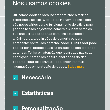
Nós usamos cookies
Razer Gold Cartoes de pagamento
Bélgica
CONTA
Transcash Cartoes de pagamento
Brasil
Utilizamos cookies para lhe proporcionar a melhor
experiência no sítio Web. Estes incluem cookies que
Alemanha (DE)
Registrar
são necessários para o funcionamento do sítio e para
SERVIÇO
Alemanha (EN)
gerir os nossos objectivos comerciais, bem como os
Log in
que são utilizados apenas para fins estatísticos
França
anónimos, para definições de conforto ou para
Meu carrinho
Itália
FAQ
apresentar conteúdos personalizados. O utilizador pode
VGO-SHOP
decidir por si próprio quais as categorias que pretende
Formas de pagamento
autorizar. Tenha em atenção que, com base nas suas
Países Baixos
definições, nem todas as funcionalidades do sítio
Termos e condicoes
&
Direito de arrependimento
Áustria
Sobre nós
Facebook
poderão estar disponíveis. Pode encontrar mais
Política de privacidade
informações em proteção de dados.
Saiba mais
Portugal
Parceiros
Instagram
Switzerland (DE)
Necessário
TikTok
Switzerland (FR)
@VGO_com
Switzerland (IT)
Estatísticas
Suporte
Espanha
Termos e condicoes
Personalização
Estados Unidos da América (EN)
Segurança e verificação