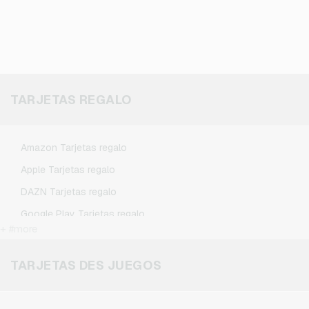
TARJETAS REGALO
Amazon Tarjetas regalo
Apple Tarjetas regalo
DAZN Tarjetas regalo
Google Play Tarjetas regalo
+ #more
Kennzeichengenerator Tarjetas regalo
Microsoft Tarjetas regalo
TARJETAS DES JUEGOS
Netflix Tarjetas regalo
Spotify Premium Tarjetas regalo