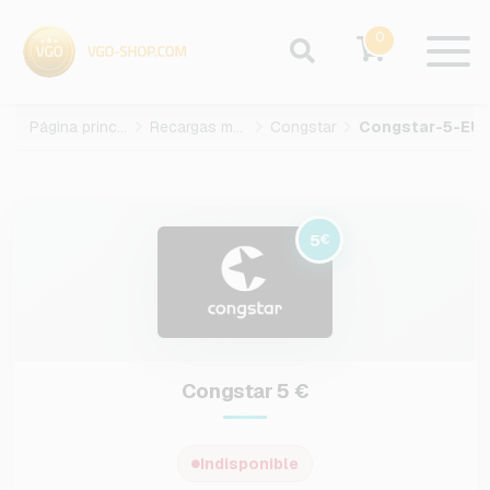
0
Página principal
Recargas movil prepago
Congstar
Congstar-5-EU
5
€
Congstar 5 €
Indisponible