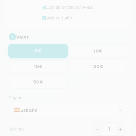
Código digital por e-mail
Validez 1 año
Valor
1
5€
10€
15€
30€
50€
Región
España
-
+
Número