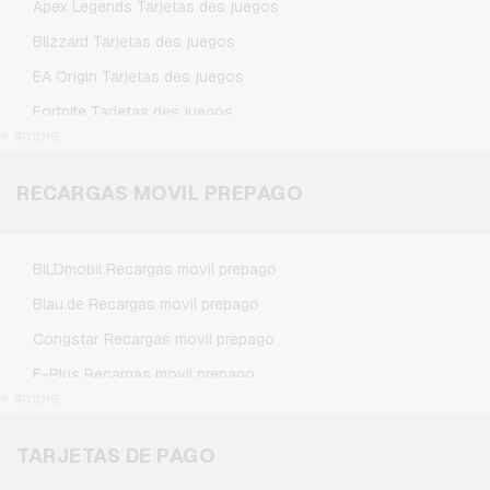
Apex Legends Tarjetas des juegos
TikTok Tarjetas regalo
Blizzard Tarjetas des juegos
Wunschgutschein Tarjetas regalo
EA Origin Tarjetas des juegos
Zalando Tarjetas regalo
Fortnite Tarjetas des juegos
+ #more
League of Legends Tarjetas des juegos
Minecraft Tarjetas des juegos
RECARGAS MOVIL PREPAGO
NCSoft Tarjetas des juegos
Nintendo Tarjetas des juegos
BILDmobil Recargas movil prepago
Nintendo Switch Online Tarjetas des juegos
Blau.de Recargas movil prepago
PSN Card Tarjetas des juegos
Congstar Recargas movil prepago
PUBG Mobile Tarjetas des juegos
E-Plus Recargas movil prepago
Roblox Tarjetas des juegos
+ #more
Fonic Recargas movil prepago
Steam Tarjetas des juegos
Klarmobil Recargas movil prepago
TARJETAS DE PAGO
Xbox Live Tarjetas des juegos
Lebara Recargas movil prepago