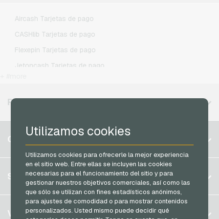
Lycamobile Recargas movil prepago
Aircash Tarjetas de pago
O2 Recargas movil prepago
CASHlib Tarjetas de pago
Otelo Recargas movil prepago
Flexepin Tarjetas de pago
Simyo Recargas movil prepago
Jetoncash Tarjetas de pago
T-Mobile Recargas movil prepago
+ #more
MuchBetter Tarjetas de pago
Vodafone Recargas movil prepago
Neosurf Tarjetas de pago
REGIONES DISPONIBLES
PCS Tarjetas de pago
Utilizamos cookies
Razer Gold Tarjetas de pago
Bélgica
CUENTA
Transcash Tarjetas de pago
Brasil
Utilizamos cookies para ofrecerle la mejor experiencia
en el sitio web. Entre ellas se incluyen las cookies
Alemania (DE)
Registrar
necesarias para el funcionamiento del sitio y para
SERVICIO
Alemania (EN)
gestionar nuestros objetivos comerciales, así como las
Iniciar sesión
que sólo se utilizan con fines estadísticos anónimos,
Francia
para ajustes de comodidad o para mostrar contenidos
Mi carrito
Italia
FAQ
personalizados. Usted mismo puede decidir qué
VGO-SHOP