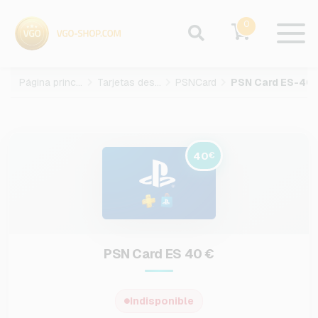
0
Página principal
Tarjetas des juegos
PSNCard
PSN Card ES-
40
€
PSN Card ES 40 €
Indisponible