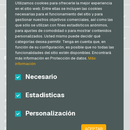
Brasil
Utilizamos cookies para ofrecerle la mejor experiencia
en el sitio web. Entre ellas se incluyen las cookies
Alemania (DE)
Registrar
necesarias para el funcionamiento del sitio y para
SERVICIO
Alemania (EN)
gestionar nuestros objetivos comerciales, así como las
Iniciar sesión
que sólo se utilizan con fines estadísticos anónimos,
Francia
para ajustes de comodidad o para mostrar contenidos
Mi carrito
Italia
FAQ
personalizados. Usted mismo puede decidir qué
VGO-SHOP
categorías desea permitir. Tenga en cuenta que, en
Modos de pago
función de su configuración, es posible que no todas las
Países Bajos
funcionalidades del sitio estén disponibles. Encontrará
Condiciones generales
&
Derecho de revocación
Austria
Sobre nosotros
Facebook
más información en Protección de datos.
Más
Protección de datos
información
Portugal
Participantes
Instagram
Suiza (DE)
Necesario
TikTok
Suiza (FR)
@VGO_com
Suiza (IT)
Estadísticas
Ayuda
España
Condiciones generales
Personalización
Estados Unidos de América (EN)
Seguridad y verificación
Protección de datos
Estados Unidos de América (ES)
Información legal
ACEPTAR