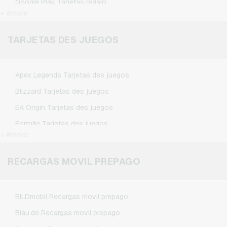
Google Play Tarjetas regalo
+ #more
Kennzeichengenerator Tarjetas regalo
Microsoft Tarjetas regalo
TARJETAS DES JUEGOS
Netflix Tarjetas regalo
Spotify Premium Tarjetas regalo
Apex Legends Tarjetas des juegos
TikTok Tarjetas regalo
Blizzard Tarjetas des juegos
Wunschgutschein Tarjetas regalo
EA Origin Tarjetas des juegos
Zalando Tarjetas regalo
Fortnite Tarjetas des juegos
+ #more
League of Legends Tarjetas des juegos
Minecraft Tarjetas des juegos
RECARGAS MOVIL PREPAGO
NCSoft Tarjetas des juegos
Nintendo Tarjetas des juegos
BILDmobil Recargas movil prepago
Nintendo Switch Online Tarjetas des juegos
Blau.de Recargas movil prepago
PSN Card Tarjetas des juegos