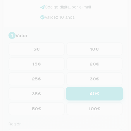
Código digital por e-mail
Validez 10 años
Valor
1
5€
10€
15€
20€
25€
30€
40€
35€
50€
100€
Región