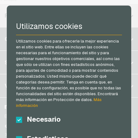
MuchBetter Tarjetas de pago
Vodafone Recargas movil prepago
Neosurf Tarjetas de pago
REGIONES DISPONIBLES
PCS Tarjetas de pago
Utilizamos cookies
Razer Gold Tarjetas de pago
Bélgica
CUENTA
Utilizamos cookies para ofrecerle la mejor experiencia
Transcash Tarjetas de pago
Brasil
en el sitio web. Entre ellas se incluyen las cookies
necesarias para el funcionamiento del sitio y para
Alemania (DE)
gestionar nuestros objetivos comerciales, así como las
Registrar
SERVICIO
Alemania (EN)
que sólo se utilizan con fines estadísticos anónimos,
Iniciar sesión
para ajustes de comodidad o para mostrar contenidos
Francia
personalizados. Usted mismo puede decidir qué
Mi carrito
categorías desea permitir. Tenga en cuenta que, en
Italia
FAQ
VGO-SHOP
función de su configuración, es posible que no todas las
Modos de pago
funcionalidades del sitio estén disponibles. Encontrará
Países Bajos
más información en Protección de datos.
Más
Condiciones generales
&
Derecho de revocación
información
Austria
Sobre nosotros
Facebook
Protección de datos
Portugal
Participantes
Instagram
Necesario
Suiza (DE)
TikTok
Suiza (FR)
@VGO_com