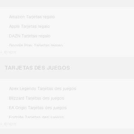
Amazon Tarjetas regalo
Apple Tarjetas regalo
DAZN Tarjetas regalo
Google Play Tarjetas regalo
+ #more
Kennzeichengenerator Tarjetas regalo
Microsoft Tarjetas regalo
TARJETAS DES JUEGOS
Netflix Tarjetas regalo
Spotify Premium Tarjetas regalo
Apex Legends Tarjetas des juegos
TikTok Tarjetas regalo
Blizzard Tarjetas des juegos
Wunschgutschein Tarjetas regalo
EA Origin Tarjetas des juegos
Zalando Tarjetas regalo
Fortnite Tarjetas des juegos
+ #more
League of Legends Tarjetas des juegos