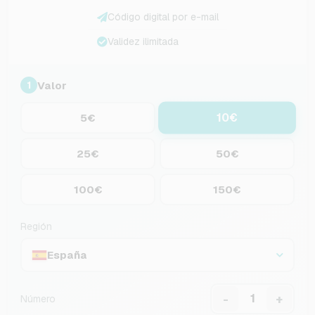
Código digital por e-mail
Validez ilimitada
Valor
1
10€
5€
25€
50€
100€
150€
Región
España
-
+
Número