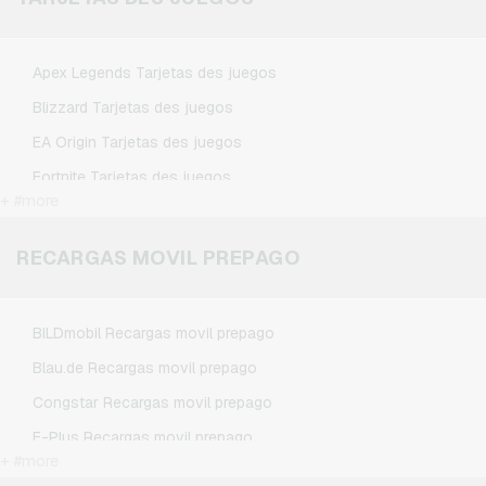
Netflix Tarjetas regalo
Spotify Premium Tarjetas regalo
Apex Legends Tarjetas des juegos
TikTok Tarjetas regalo
Blizzard Tarjetas des juegos
Wunschgutschein Tarjetas regalo
EA Origin Tarjetas des juegos
Zalando Tarjetas regalo
Fortnite Tarjetas des juegos
+ #more
League of Legends Tarjetas des juegos
Minecraft Tarjetas des juegos
RECARGAS MOVIL PREPAGO
NCSoft Tarjetas des juegos
Nintendo Tarjetas des juegos
BILDmobil Recargas movil prepago
Nintendo Switch Online Tarjetas des juegos
Blau.de Recargas movil prepago
PSN Card Tarjetas des juegos
Congstar Recargas movil prepago
PUBG Mobile Tarjetas des juegos
E-Plus Recargas movil prepago
Roblox Tarjetas des juegos
+ #more
Fonic Recargas movil prepago