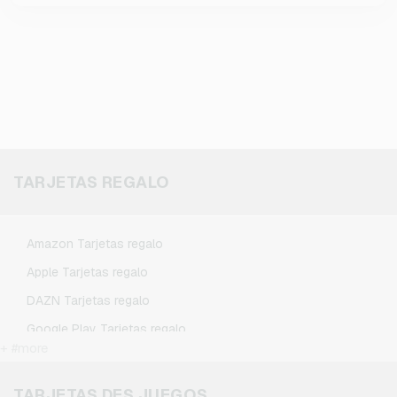
TARJETAS REGALO
Amazon Tarjetas regalo
Apple Tarjetas regalo
DAZN Tarjetas regalo
Google Play Tarjetas regalo
+ #more
Kennzeichengenerator Tarjetas regalo
Microsoft Tarjetas regalo
TARJETAS DES JUEGOS