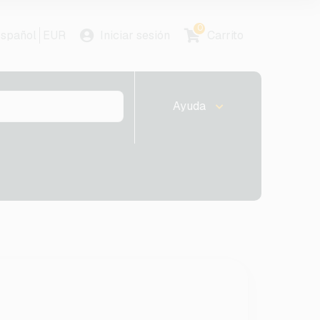
0
spañol
EUR
Iniciar sesión
Carrito
Ayuda