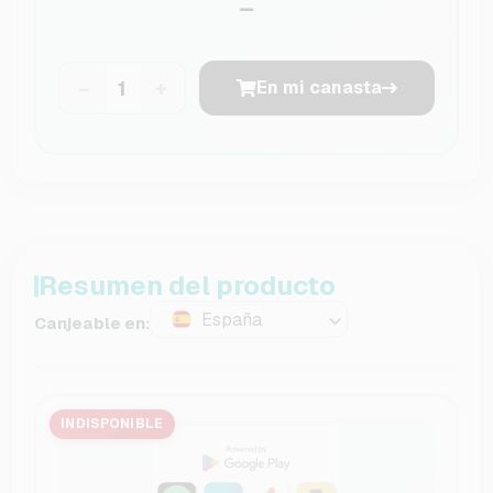
–
−
+
En mi canasta
Resumen del producto
España
Canjeable en:
INDISPONIBLE