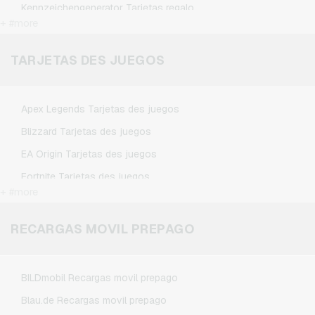
Kennzeichengenerator Tarjetas regalo
+ #more
Microsoft Tarjetas regalo
Netflix Tarjetas regalo
TARJETAS DES JUEGOS
Spotify Premium Tarjetas regalo
TikTok Tarjetas regalo
Apex Legends Tarjetas des juegos
Wunschgutschein Tarjetas regalo
Blizzard Tarjetas des juegos
Zalando Tarjetas regalo
EA Origin Tarjetas des juegos
Fortnite Tarjetas des juegos
+ #more
League of Legends Tarjetas des juegos
Minecraft Tarjetas des juegos
RECARGAS MOVIL PREPAGO
NCSoft Tarjetas des juegos
Nintendo Tarjetas des juegos
BILDmobil Recargas movil prepago
Nintendo Switch Online Tarjetas des juegos
Blau.de Recargas movil prepago
PSN Card Tarjetas des juegos