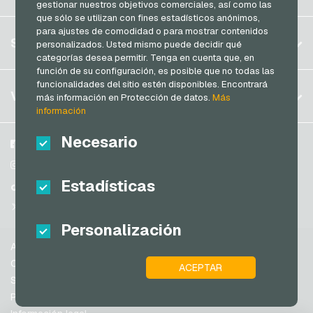
gestionar nuestros objetivos comerciales, así como las
Brasil
que sólo se utilizan con fines estadísticos anónimos,
Alemania (DE)
para ajustes de comodidad o para mostrar contenidos
Registrar
SERVICIO
personalizados. Usted mismo puede decidir qué
Alemania (EN)
categorías desea permitir. Tenga en cuenta que, en
Iniciar sesión
Francia
función de su configuración, es posible que no todas las
Mi carrito
funcionalidades del sitio estén disponibles. Encontrará
Italia
FAQ
VGO-SHOP
más información en Protección de datos.
Más
información
Modos de pago
Países Bajos
Condiciones generales
&
Derecho de revocación
Necesario
Austria
Sobre nosotros
Facebook
Protección de datos
Portugal
Participantes
Instagram
Estadísticas
Suiza (DE)
TikTok
Suiza (FR)
@VGO_com
Suiza (IT)
Personalización
Ayuda
España
Condiciones generales
ACEPTAR
Estados Unidos de América (EN)
Seguridad y verificación
Protección de datos
Estados Unidos de América (ES)