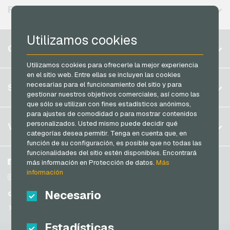
Neosurf Tarjetas de pago
REGIONES DISPONIBLES
PCS Tarjetas de pago
Utilizamos cookies
Razer Gold Tarjetas de pago
Bélgica
CUENTA
Transcash Tarjetas de pago
Brasil
Utilizamos cookies para ofrecerle la mejor experiencia
en el sitio web. Entre ellas se incluyen las cookies
Alemania (DE)
Registrar
necesarias para el funcionamiento del sitio y para
SERVICIO
Alemania (EN)
gestionar nuestros objetivos comerciales, así como las
Iniciar sesión
que sólo se utilizan con fines estadísticos anónimos,
Francia
para ajustes de comodidad o para mostrar contenidos
Mi carrito
Italia
FAQ
personalizados. Usted mismo puede decidir qué
VGO-SHOP
categorías desea permitir. Tenga en cuenta que, en
Modos de pago
función de su configuración, es posible que no todas las
Países Bajos
funcionalidades del sitio estén disponibles. Encontrará
Condiciones generales
&
Derecho de revocación
Austria
Sobre nosotros
Facebook
más información en Protección de datos.
Más
Protección de datos
información
Portugal
Participantes
Instagram
Suiza (DE)
Necesario
TikTok
Suiza (FR)
@VGO_com
Suiza (IT)
Estadísticas