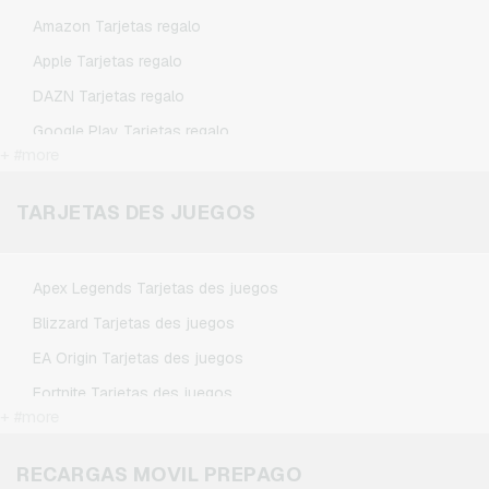
Amazon Tarjetas regalo
Apple Tarjetas regalo
DAZN Tarjetas regalo
Google Play Tarjetas regalo
+ #more
Kennzeichengenerator Tarjetas regalo
Microsoft Tarjetas regalo
TARJETAS DES JUEGOS
Netflix Tarjetas regalo
Spotify Premium Tarjetas regalo
Apex Legends Tarjetas des juegos
TikTok Tarjetas regalo
Blizzard Tarjetas des juegos
Wunschgutschein Tarjetas regalo
EA Origin Tarjetas des juegos
Zalando Tarjetas regalo
Fortnite Tarjetas des juegos
+ #more
League of Legends Tarjetas des juegos
Minecraft Tarjetas des juegos
RECARGAS MOVIL PREPAGO