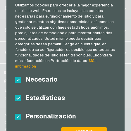
Razer Gold Tarjetas de pago
Utilizamos cookies para ofrecerle la mejor experiencia
Bélgica
CUENTA
en el sitio web. Entre ellas se incluyen las cookies
Transcash Tarjetas de pago
Brasil
necesarias para el funcionamiento del sitio y para
gestionar nuestros objetivos comerciales, así como las
Alemania (DE)
que sólo se utilizan con fines estadísticos anónimos,
Registrar
SERVICIO
Alemania (EN)
para ajustes de comodidad o para mostrar contenidos
Iniciar sesión
personalizados. Usted mismo puede decidir qué
Francia
categorías desea permitir. Tenga en cuenta que, en
Mi carrito
función de su configuración, es posible que no todas las
Italia
FAQ
VGO-SHOP
funcionalidades del sitio estén disponibles. Encontrará
Modos de pago
más información en Protección de datos.
Más
Países Bajos
información
Condiciones generales
&
Derecho de revocación
Austria
Sobre nosotros
Facebook
Protección de datos
Necesario
Portugal
Participantes
Instagram
Suiza (DE)
TikTok
Estadísticas
Suiza (FR)
@VGO_com
Suiza (IT)
Personalización
Ayuda
España
Condiciones generales
Estados Unidos de América (EN)
Seguridad y verificación