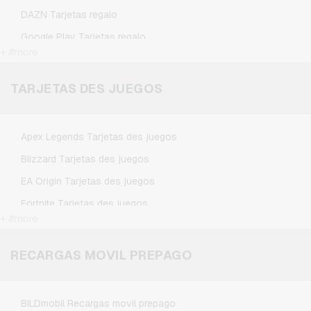
DAZN Tarjetas regalo
Google Play Tarjetas regalo
+ #more
Kennzeichengenerator Tarjetas regalo
Microsoft Tarjetas regalo
TARJETAS DES JUEGOS
Netflix Tarjetas regalo
Spotify Premium Tarjetas regalo
Apex Legends Tarjetas des juegos
TikTok Tarjetas regalo
Blizzard Tarjetas des juegos
Wunschgutschein Tarjetas regalo
EA Origin Tarjetas des juegos
Zalando Tarjetas regalo
Fortnite Tarjetas des juegos
+ #more
League of Legends Tarjetas des juegos
Minecraft Tarjetas des juegos
RECARGAS MOVIL PREPAGO
NCSoft Tarjetas des juegos
Nintendo Tarjetas des juegos
BILDmobil Recargas movil prepago