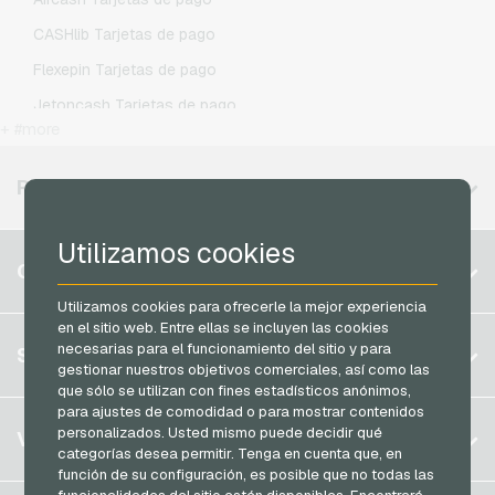
O2 Recargas movil prepago
CASHlib Tarjetas de pago
Otelo Recargas movil prepago
Flexepin Tarjetas de pago
Simyo Recargas movil prepago
Jetoncash Tarjetas de pago
T-Mobile Recargas movil prepago
+ #more
MuchBetter Tarjetas de pago
Vodafone Recargas movil prepago
Neosurf Tarjetas de pago
REGIONES DISPONIBLES
PCS Tarjetas de pago
Utilizamos cookies
Razer Gold Tarjetas de pago
Bélgica
CUENTA
Transcash Tarjetas de pago
Brasil
Utilizamos cookies para ofrecerle la mejor experiencia
en el sitio web. Entre ellas se incluyen las cookies
Alemania (DE)
Registrar
necesarias para el funcionamiento del sitio y para
SERVICIO
Alemania (EN)
gestionar nuestros objetivos comerciales, así como las
Iniciar sesión
que sólo se utilizan con fines estadísticos anónimos,
Francia
para ajustes de comodidad o para mostrar contenidos
Mi carrito
Italia
FAQ
personalizados. Usted mismo puede decidir qué
VGO-SHOP
categorías desea permitir. Tenga en cuenta que, en
Modos de pago
función de su configuración, es posible que no todas las
Países Bajos