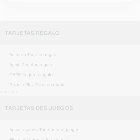
TARJETAS REGALO
Amazon Tarjetas regalo
Apple Tarjetas regalo
DAZN Tarjetas regalo
Google Play Tarjetas regalo
+ #more
Kennzeichengenerator Tarjetas regalo
Microsoft Tarjetas regalo
TARJETAS DES JUEGOS
Netflix Tarjetas regalo
Spotify Premium Tarjetas regalo
Apex Legends Tarjetas des juegos
TikTok Tarjetas regalo
Blizzard Tarjetas des juegos