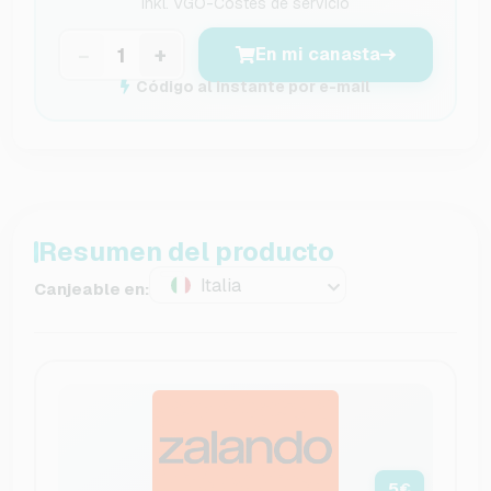
inkl.
VGO-Costes de servicio
−
+
En mi canasta
Código al instante por e-mail
Resumen del producto
Italia
Canjeable en:
5
€