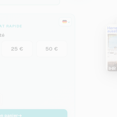
AT RAPIDE
té
25 €
50 €
n panier