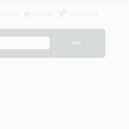
0
ais
EUR
S´inscrire
Panier d´achat
Aide