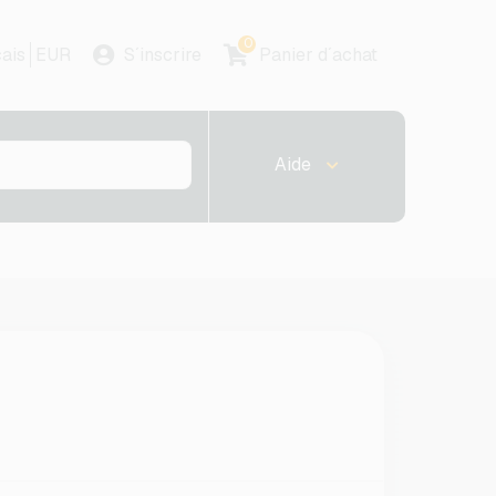
0
ais
EUR
S´inscrire
Panier d´achat
Aide