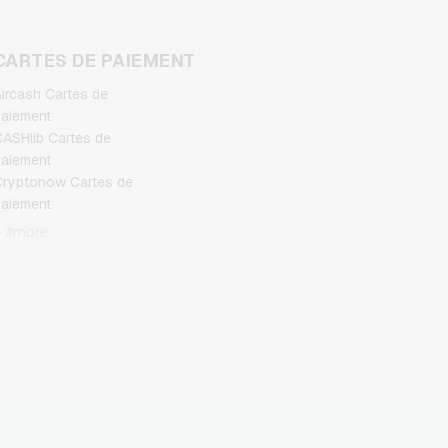
CARTES DE PAIEMENT
ircash Cartes de
aiement
ASHlib Cartes de
aiement
ryptonow Cartes de
aiement
lexepin Cartes de
+ #more
aiement
etoncash Cartes de
aiement
uchBetter Cartes de
aiement
eosurf Cartes de
aiement
aysafeCard Cartes de
aiement
CS Cartes de paiement