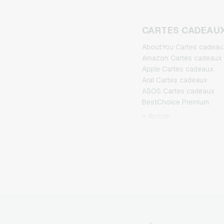
CARTES CADEAU
AboutYou Cartes cadeau
Amazon Cartes cadeaux
Apple Cartes cadeaux
Aral Cartes cadeaux
ASOS Cartes cadeaux
BestChoice Premium
Cartes cadeaux
+ #more
CircleK Cartes cadeaux
DAZN Cartes cadeaux
DisneyPlus Cartes
cadeaux
Dominos-Pizza Cartes
cadeaux
Douglas Cartes cadeaux
Fleurop Cartes cadeaux
Flixbus Cartes cadeaux
FlixTrain Cartes cadeaux