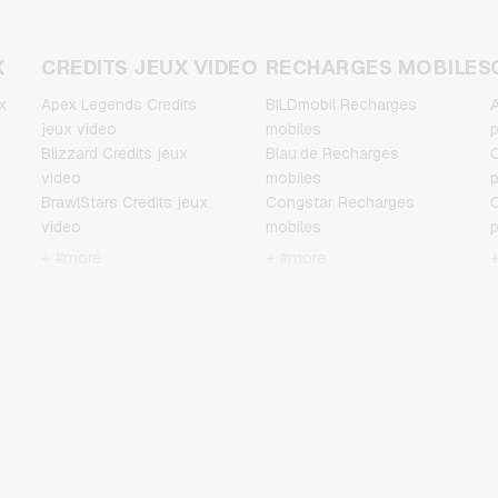
X
CREDITS JEUX VIDEO
RECHARGES MOBILES
x
Apex Legends Credits
BILDmobil Recharges
A
jeux video
mobiles
p
Blizzard Credits jeux
Blau.de Recharges
C
video
mobiles
p
BrawlStars Credits jeux
Congstar Recharges
C
video
mobiles
p
EA Origin Credits jeux
E-Plus Recharges mobiles
F
+ #more
+ #more
video
Fonic Recharges mobiles
p
League of Legends
Klarmobil Recharges
J
Credits jeux video
mobiles
p
Minecraft Credits jeux
Lebara Recharges mobiles
M
video
Lycamobile Recharges
p
Nintendo Credits jeux
mobiles
N
video
O2 Recharges mobiles
p
Nintendo Switch Online
Otelo Recharges mobiles
P
Credits jeux video
Simyo Recharges mobiles
p
PSN Card Credits jeux
T-Mobile Recharges
P