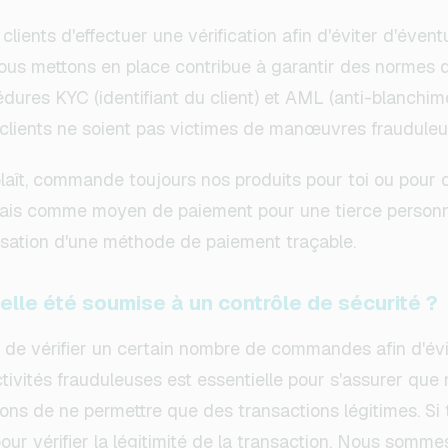
ents d'effectuer une vérification afin d'éviter d'évent
ous mettons en place contribue à garantir des normes d
ures KYC (identifiant du client) et AML (anti-blanchim
 clients ne soient pas victimes de manœuvres frauduleu
 plaît, commande toujours nos produits pour toi ou pour
mais comme moyen de paiement pour une tierce personne
isation d'une méthode de paiement traçable.
le été soumise à un contrôle de sécurité ?
de vérifier un certain nombre de commandes afin d'évit
ctivités frauduleuses est essentielle pour s'assurer que 
orçons de ne permettre que des transactions légitimes
ur vérifier la légitimité de la transaction. Nous sommes