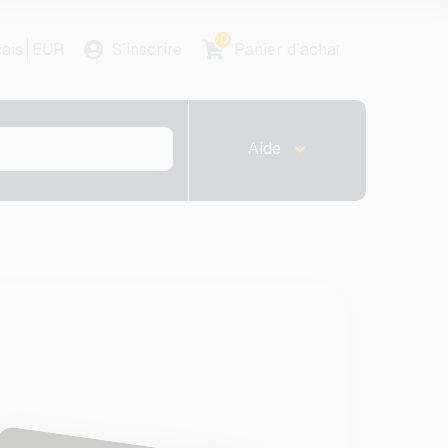
0
ais
EUR
S´inscrire
Panier d´achat
Aide