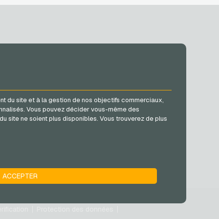
MÉDIAS SOCIAUX
Facebook
nt du site et à la gestion de nos objectifs commerciaux,
Instagram
rsonnalisés. Vous pouvez décider vous-même des
TikTok
du site ne soient plus disponibles. Vous trouverez de plus
@VGO_com
ACCEPTER
rification
Protection des données