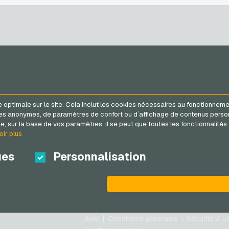
x
SERVICE
VGO-SHOP
FAQ
A propos de nous
 optimale sur le site. Cela inclut les cookies nécessaires au fonctionneme
Méthodes de paiement
Partenaires
tiques anonymes, de paramètres de confort ou d´affichage de contenus pe
Conditions generales
&
, sur la base de vos paramètres, il se peut que toutes les fonctionnalités 
Droit de retour
oir plus
Protection des données
ues
Personnalisation
Aide
Conditions generales
Sécurité & vé