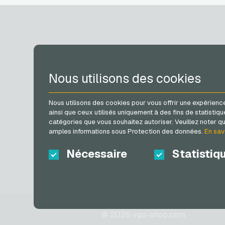
Cartes cadeaux
Lieferando Cartes
cadeaux
MediaMarkt Cartes
cadeaux
Microsoft Cartes cadeau
COMPTE
Netflix Cartes cadeaux
Nous utilisons des cookies
OTTO Cartes cadeaux
PeterPane Cartes
S´inscrire
cadeaux
Nous utilisons des cookies pour vous offrir une expérience
S´inscrire
Rewe Cartes cadeaux
ainsi que ceux utilisés uniquement à des fins de statis
Mon panier
roastmarket Cartes
catégories que vous souhaitez autoriser. Veuillez noter que
amples informations sous Protection des données.
En sav
cadeaux
Rossmann Cartes
Nécessaire
Statistiq
cadeaux
RTL+ Cartes cadeaux
Saturn Cartes cadeaux
Shell Cartes cadeaux
Spotify Premium Cartes
cadeaux
© 2026 vgo-shop.com
Thalia Cartes cadeaux