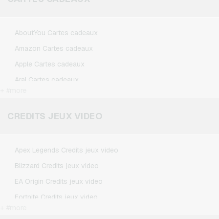
AboutYou Cartes cadeaux
Amazon Cartes cadeaux
Apple Cartes cadeaux
Aral Cartes cadeaux
+ #more
BestChoice Premium Cartes cadeaux
CircleK Cartes cadeaux
CREDITS JEUX VIDEO
DAZN Cartes cadeaux
Douglas Cartes cadeaux
Apex Legends Credits jeux video
Fleurop Cartes cadeaux
Blizzard Credits jeux video
Flixbus Cartes cadeaux
EA Origin Credits jeux video
FlixTrain Cartes cadeaux
Fortnite Credits jeux video
FloraPrima Cartes cadeaux
+ #more
League of Legends Credits jeux video