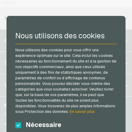
Rewe Cartes cadeaux
T-Mobile Recharges mobiles
+ #more
MuchBetter Cartes de paiement
roastmarket Cartes cadeaux
Vodafone Recharges mobiles
Neosurf Cartes de paiement
RÉGIONS DISPONIBLES
Rossmann Cartes cadeaux
PCS Cartes de paiement
RTL+ Cartes cadeaux
Nous utilisons des cookies
Razer Gold Cartes de paiement
Belgique
Saturn Cartes cadeaux
COMPTE
Transcash Cartes de paiement
Brésil
Shell Cartes cadeaux
Nous utilisons des cookies pour vous offrir une
expérience optimale sur le site. Cela inclut les cookies
Allemagne (DE)
Spotify Premium Cartes cadeaux
S´inscrire
nécessaires au fonctionnement du site et à la gestion de
SERVICE
Allemagne (EN)
nos objectifs commerciaux, ainsi que ceux utilisés
Thalia Cartes cadeaux
S´inscrire
uniquement à des fins de statistiques anonymes, de
France
TikTok Cartes cadeaux
paramètres de confort ou d´affichage de contenus
Mon panier
Italie
FAQ
personnalisés. Vous pouvez décider vous-même des
VGO-SHOP
toom Cartes cadeaux
catégories que vous souhaitez autoriser. Veuillez noter
Méthodes de paiement
que, sur la base de vos paramètres, il se peut que
Wolt Cartes cadeaux
Pays-bas
toutes les fonctionnalités du site ne soient plus
Conditions generales
&
Droit de retour
World of Sweets Cartes cadeaux
Autriche
A propos de nous
Facebook
disponibles. Vous trouverez de plus amples informations
Protection des données
sous Protection des données.
En savoir plus
Portugal
Wunschgutschein Cartes cadeaux
Partenaires
Instagram
Suisse (DE)
Nécessaire
TikTok
Zalando Cartes cadeaux
Suisse (FR)