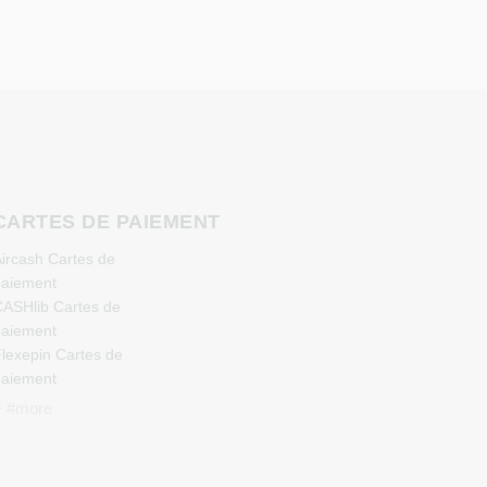
S
CARTES DE PAIEMENT
ircash Cartes de
aiement
ASHlib Cartes de
aiement
lexepin Cartes de
aiement
etoncash Cartes de
+ #more
aiement
uchBetter Cartes de
aiement