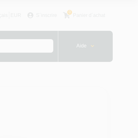
0
çais
EUR
S´inscrire
Panier d´achat
Aide