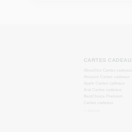
CARTES CADEAU
AboutYou Cartes cadeau
Amazon Cartes cadeaux
Apple Cartes cadeaux
Aral Cartes cadeaux
BestChoice Premium
Cartes cadeaux
CircleK Cartes cadeaux
+ #more
DAZN Cartes cadeaux
Douglas Cartes cadeaux
Fleurop Cartes cadeaux