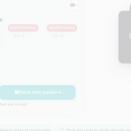
é
INDISPONIBLE
INDISPONIBLE
20 £
25 £
Dans mon panier
at par e-mail
ectement après la commande
Paye ton code en toute sécurité vi