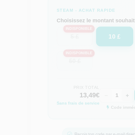
STEAM - ACHAT RAPIDE
Choisissez le montant souhait
INDISPONIBLE
10 £
5 £
INDISPONIBLE
50 £
PRIX TOTAL
13,49€
−
+
Sans frais de service
Code immédi
Reçois ton code par e-mail dir