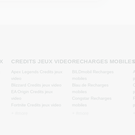
X
CREDITS JEUX VIDEO
RECHARGES MOBILE
x
Apex Legends Credits jeux
BILDmobil Recharges
A
video
mobiles
p
Blizzard Credits jeux video
Blau.de Recharges
C
EA Origin Credits jeux
mobiles
p
video
Congstar Recharges
F
Fortnite Credits jeux video
mobiles
p
League of Legends
E-Plus Recharges mobiles
J
+ #more
+ #more
Credits jeux video
Fonic Recharges mobiles
p
Minecraft Credits jeux
Klarmobil Recharges
M
video
mobiles
p