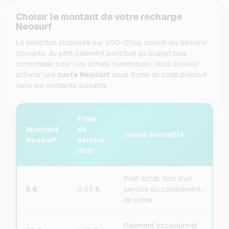
Choisir le montant de votre recharge
Neosurf
La sélection proposée sur VGO-Shop couvre les besoins
courants, du petit paiement ponctuel au budget plus
confortable pour vos achats numériques. Vous pouvez
acheter une
carte Neosurf
sous forme de code prépayé
dans les montants suivants :
Frais
Montant
de
Usage conseillé
Neosurf
service
VGO
Petit achat, test d’un
5 €
0,99 €
service ou complément
de solde.
Paiement occasionnel