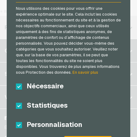
Jetoncash Cartes de paiement
Nous utilisons des cookies pour vous offrir une
Rewe Cartes cadeaux
T-Mobile Recharges mobiles
+ #more
expérience optimale sur le site. Cela inclut les cookies
MuchBetter Cartes de paiement
roastmarket Cartes cadeaux
Vodafone Recharges mobiles
nécessaires au fonctionnement du site et à la gestion de
Neosurf Cartes de paiement
nos objectifs commerciaux, ainsi que ceux utilisés
RÉGIONS DISPONIBLES
Rossmann Cartes cadeaux
uniquement à des fins de statistiques anonymes, de
PCS Cartes de paiement
paramètres de confort ou d´affichage de contenus
RTL+ Cartes cadeaux
personnalisés. Vous pouvez décider vous-même des
Razer Gold Cartes de paiement
Belgique
Saturn Cartes cadeaux
catégories que vous souhaitez autoriser. Veuillez noter
COMPTE
Transcash Cartes de paiement
que, sur la base de vos paramètres, il se peut que
Brésil
Shell Cartes cadeaux
toutes les fonctionnalités du site ne soient plus
disponibles. Vous trouverez de plus amples informations
Allemagne (DE)
Spotify Premium Cartes cadeaux
S´inscrire
sous Protection des données.
En savoir plus
SERVICE
Allemagne (EN)
Thalia Cartes cadeaux
S´inscrire
Nécessaire
France
TikTok Cartes cadeaux
Mon panier
Italie
FAQ
VGO-SHOP
toom Cartes cadeaux
Statistiques
Méthodes de paiement
Wolt Cartes cadeaux
Pays-bas
Conditions generales
&
Droit de retour
World of Sweets Cartes cadeaux
Autriche
A propos de nous
Facebook
Protection des données
Personnalisation
Portugal
Wunschgutschein Cartes cadeaux
Partenaires
Instagram
Suisse (DE)
TikTok
Zalando Cartes cadeaux