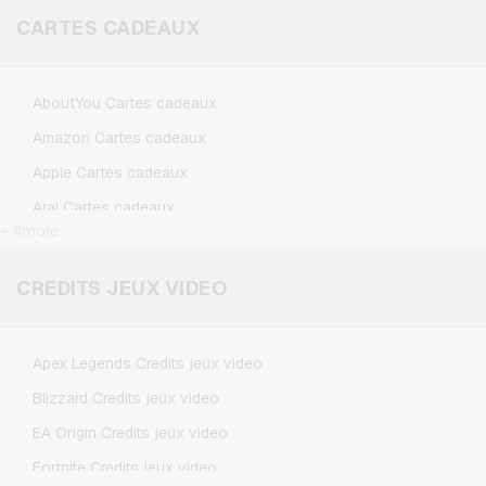
d’assistance avec les informations de votre
CARTES CADEAUX
commande afin qu’une vérification puisse être
effectuée.
AboutYou Cartes cadeaux
Amazon Cartes cadeaux
Apple Cartes cadeaux
Aral Cartes cadeaux
+ #more
BestChoice Premium Cartes cadeaux
CircleK Cartes cadeaux
CREDITS JEUX VIDEO
DAZN Cartes cadeaux
Douglas Cartes cadeaux
Apex Legends Credits jeux video
Fleurop Cartes cadeaux
Blizzard Credits jeux video
Flixbus Cartes cadeaux
EA Origin Credits jeux video
FlixTrain Cartes cadeaux
Fortnite Credits jeux video
FloraPrima Cartes cadeaux