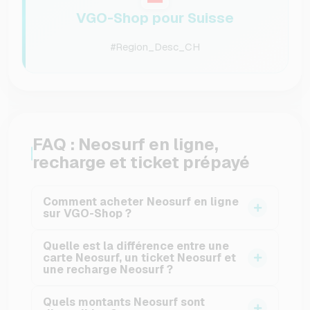
VGO-Shop pour Suisse
#Region_Desc_CH
FAQ : Neosurf en ligne,
recharge et ticket prépayé
Comment acheter Neosurf en ligne
sur VGO-Shop ?
Sélectionnez le montant souhaité, ajoutez la
Quelle est la différence entre une
recharge Neosurf au panier, choisissez votre
carte Neosurf, un ticket Neosurf et
une recharge Neosurf ?
méthode de paiement et finalisez la
commande. Une fois le paiement validé, le
Ces termes désignent généralement le même
Quels montants Neosurf sont
code est envoyé par e-mail.</
principe : un crédit prépayé Neosurf sous forme