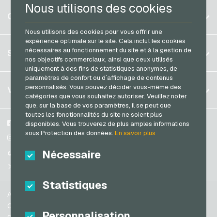
Nous utilisons des cookies
Razer Gold Cartes de paiement
Belgique
Saturn Cartes cadeaux
COMPTE
Transcash Cartes de paiement
Brésil
Shell Cartes cadeaux
Nous utilisons des cookies pour vous offrir une
expérience optimale sur le site. Cela inclut les cookies
Allemagne (DE)
Spotify Premium Cartes cadeaux
S´inscrire
nécessaires au fonctionnement du site et à la gestion de
SERVICE
Allemagne (EN)
nos objectifs commerciaux, ainsi que ceux utilisés
Thalia Cartes cadeaux
S´inscrire
uniquement à des fins de statistiques anonymes, de
France
TikTok Cartes cadeaux
paramètres de confort ou d´affichage de contenus
Mon panier
Italie
FAQ
personnalisés. Vous pouvez décider vous-même des
VGO-SHOP
toom Cartes cadeaux
catégories que vous souhaitez autoriser. Veuillez noter
Méthodes de paiement
que, sur la base de vos paramètres, il se peut que
Wolt Cartes cadeaux
Pays-bas
toutes les fonctionnalités du site ne soient plus
Conditions generales
&
Droit de retour
World of Sweets Cartes cadeaux
Autriche
A propos de nous
Facebook
disponibles. Vous trouverez de plus amples informations
Protection des données
sous Protection des données.
En savoir plus
Portugal
Wunschgutschein Cartes cadeaux
Partenaires
Instagram
Suisse (DE)
Nécessaire
TikTok
Zalando Cartes cadeaux
Suisse (FR)
@VGO_com
Suisse (IT)
Statistiques
Aide
Espagne
Conditions generales
Personnalisation
États-unis (EN)