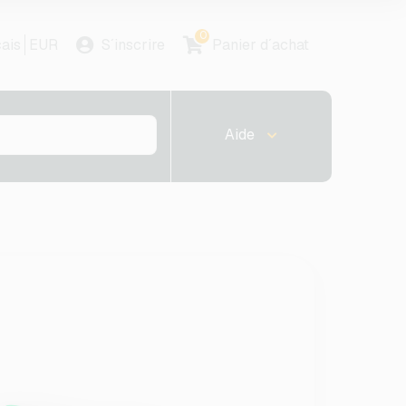
0
ais
EUR
S´inscrire
Panier d´achat
Aide