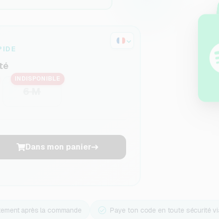
PIDE
té
INDISPONIBLE
6 M
Dans mon panier
ctement après la commande
Paye ton code en toute sécurité v