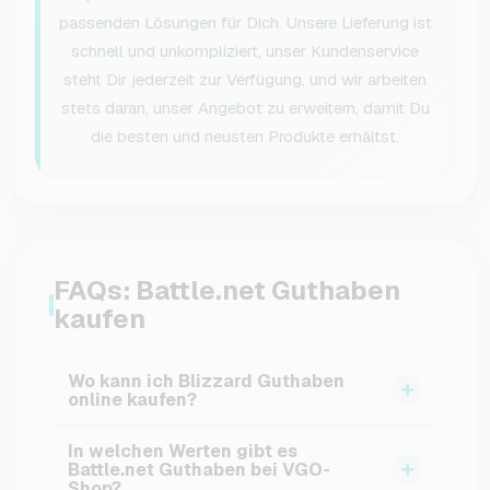
passenden Lösungen für Dich. Unsere Lieferung ist
schnell und unkompliziert, unser Kundenservice
steht Dir jederzeit zur Verfügung, und wir arbeiten
stets daran, unser Angebot zu erweitern, damit Du
die besten und neusten Produkte erhältst.
FAQs: Battle.net Guthaben
kaufen
Wo kann ich Blizzard Guthaben
online kaufen?
Du kannst direkt hier im VGO-Shop eine
In welchen Werten gibt es
Blizzard Karte kaufen. Nach abgeschlossener
Battle.net Guthaben bei VGO-
Shop?
Zahlung wird Dir der Code automatisch an