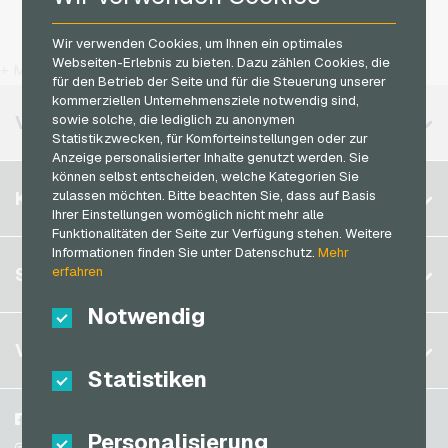
Cryptonow Bezahlkarten
Kaufland Geschenkkarten
Simyo Handyguthaben
Wir verwenden Cookies, um Ihnen ein optimales
Flexepin Bezahlkarten
Webseiten-Erlebnis zu bieten. Dazu zählen Cookies, die
Kennzeichengenerator Geschenkkarten
T-Mobile Handyguthaben
+ Mehr
Jetoncash Bezahlkarten
für den Betrieb der Seite und für die Steuerung unserer
Lieferando Geschenkkarten
Vodafone Handyguthaben
kommerziellen Unternehmensziele notwendig sind,
MuchBetter Bezahlkarten
sowie solche, die lediglich zu anonymen
VERFÜGBARE REGIONEN
MediaMarkt Geschenkkarten
Statistikzwecken, für Komforteinstellungen oder zur
Neosurf Bezahlkarten
Anzeige personalisierter Inhalte genutzt werden. Sie
Microsoft Geschenkkarten
PaysafeCard Bezahlkarten
können selbst entscheiden, welche Kategorien Sie
Belgien
Netflix Geschenkkarten
zulassen möchten. Bitte beachten Sie, dass auf Basis
KONTO
PCS Bezahlkarten
Ihrer Einstellungen womöglich nicht mehr alle
Brasilien
OBI Geschenkkarten
Funktionalitäten der Seite zur Verfügung stehen. Weitere
Razer Gold Bezahlkarten
Deutschland (DE)
Informationen finden Sie unter Datenschutz.
Mehr
OTTO Geschenkkarten
Registrieren
erfahren
SERVICE
Transcash Bezahlkarten
Deutschland (EN)
PeterPane Geschenkkarten
Anmelden
Notwendig
Frankreich
Rewe Geschenkkarten
Mein Warenkorb
Italien
FAQ
VGO-SHOP
Rituals Geschenkkarten
Zahlungsmethoden
Statistiken
roastmarket Geschenkkarten
Niederlande
AGB
&
Widerrufsrecht
Rossmann Geschenkkarten
Österreich
Über uns
Facebook
Datenschutzrichtlinien
Personalisierung
Portugal
RTL+ Geschenkkarten