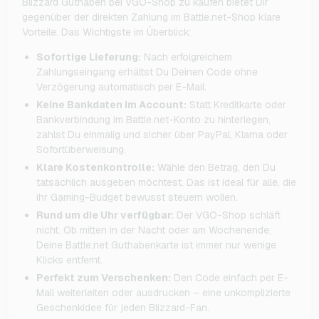
Blizzard Guthaben bei VGO-Shop zu kaufen bietet Dir
gegenüber der direkten Zahlung im Battle.net-Shop klare
Vorteile. Das Wichtigste im Überblick:
Sofortige Lieferung:
Nach erfolgreichem
Zahlungseingang erhältst Du Deinen Code ohne
Verzögerung automatisch per E-Mail.
Keine Bankdaten im Account:
Statt Kreditkarte oder
Bankverbindung im Battle.net-Konto zu hinterlegen,
zahlst Du einmalig und sicher über PayPal, Klarna oder
Sofortüberweisung.
Klare Kostenkontrolle:
Wähle den Betrag, den Du
tatsächlich ausgeben möchtest. Das ist ideal für alle, die
ihr Gaming-Budget bewusst steuern wollen.
Rund um die Uhr verfügbar:
Der VGO-Shop schläft
nicht. Ob mitten in der Nacht oder am Wochenende,
Deine Battle.net Guthabenkarte ist immer nur wenige
Klicks entfernt.
Perfekt zum Verschenken:
Den Code einfach per E-
Mail weiterleiten oder ausdrucken – eine unkomplizierte
Geschenkidee für jeden Blizzard-Fan.