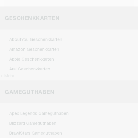
Gesamtbetrag im Shop zur Verfügung.
Authenticator für mehr Kontosicherheit zu
aktivieren.
GESCHENKKARTEN
AboutYou Geschenkkarten
Amazon Geschenkkarten
Apple Geschenkkarten
Aral Geschenkkarten
+ Mehr
ASOS Geschenkkarten
BestChoice Premium Geschenkkarten
GAMEGUTHABEN
CircleK Geschenkkarten
DAZN Geschenkkarten
Apex Legends Gameguthaben
DisneyPlus Geschenkkarten
Blizzard Gameguthaben
Dominos-Pizza Geschenkkarten
BrawlStars Gameguthaben
Douglas Geschenkkarten